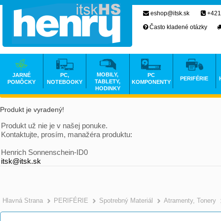
eshop@itsk.sk
+421
Často kladené otázky
MOBILY,
JARNÉ
PC,
PC
PERIFÉRIE
TABLETY,
POMÔCKY
NOTEBOOKY
KOMPONENTY
HODINKY
Produkt je vyradený!
Produkt už nie je v našej ponuke.
Kontaktujte, prosím, manažéra produktu:
Henrich Sonnenschein-ID0
itsk@itsk.sk
Hlavná Strana
PERIFÉRIE
Spotrebný Materiál
Atramenty, Tonery