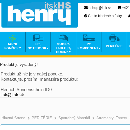
eshop@itsk.sk
+421
Často kladené otázky
MOBILY,
JARNÉ
PC,
PC
PERIFÉRIE
TABLETY,
POMÔCKY
NOTEBOOKY
KOMPONENTY
HODINKY
Produkt je vyradený!
Produkt už nie je v našej ponuke.
Kontaktujte, prosím, manažéra produktu:
Henrich Sonnenschein-ID0
itsk@itsk.sk
Hlavná Strana
PERIFÉRIE
Spotrebný Materiál
Atramenty, Tonery