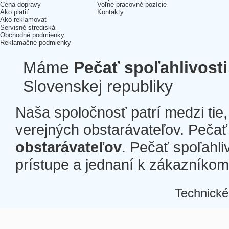
Cena dopravy
Voľné pracovné pozície
Ako platiť
Kontakty
Ako reklamovať
Servisné strediská
Obchodné podmienky
Reklamačné podmienky
Máme
Pečať spoľahlivosti
Slovenskej republiky
Naša spoločnosť patrí medzi tie
verejných obstarávateľov. Pečať 
obstarávateľov
. Pečať spoľahli
prístupe a jednaní k zákazníkom a
Technické
Â
Â
Â