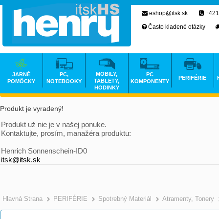
eshop@itsk.sk
+421
Často kladené otázky
MOBILY,
JARNÉ
PC,
PC
PERIFÉRIE
TABLETY,
POMÔCKY
NOTEBOOKY
KOMPONENTY
HODINKY
Produkt je vyradený!
Produkt už nie je v našej ponuke.
Kontaktujte, prosím, manažéra produktu:
Henrich Sonnenschein-ID0
itsk@itsk.sk
Hlavná Strana
PERIFÉRIE
Spotrebný Materiál
Atramenty, Tonery