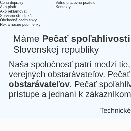
Cena dopravy
Voľné pracovné pozície
Ako platiť
Kontakty
Ako reklamovať
Servisné strediská
Obchodné podmienky
Reklamačné podmienky
Máme
Pečať spoľahlivosti
Slovenskej republiky
Naša spoločnosť patrí medzi tie
verejných obstarávateľov. Pečať 
obstarávateľov
. Pečať spoľahli
prístupe a jednaní k zákazníkom a
Technické
Â
Â
Â