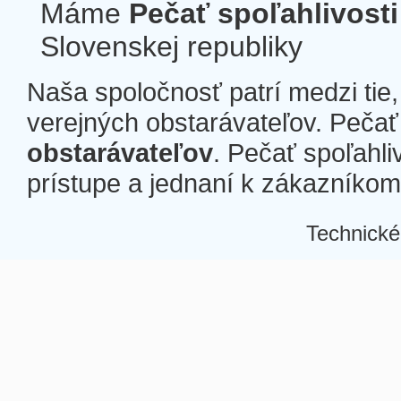
Máme
Pečať spoľahlivosti
Slovenskej republiky
Naša spoločnosť patrí medzi tie
verejných obstarávateľov. Pečať 
obstarávateľov
. Pečať spoľahli
prístupe a jednaní k zákazníkom a
Technické
Â
Â
Â