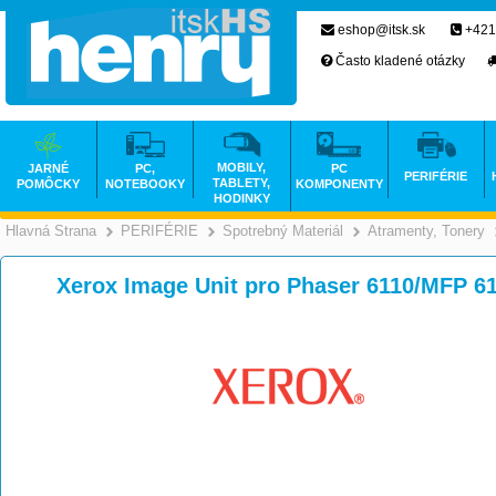
eshop@itsk.sk
+421
Často kladené otázky
MOBILY,
JARNÉ
PC,
PC
PERIFÉRIE
TABLETY,
POMÔCKY
NOTEBOOKY
KOMPONENTY
HODINKY
Hlavná Strana
PERIFÉRIE
Spotrebný Materiál
Atramenty, Tonery
>
>
>
Xerox Image Unit pro Phaser 6110/MFP 6