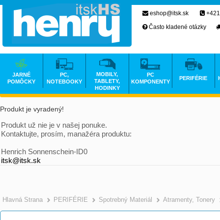
eshop@itsk.sk
+421
Často kladené otázky
MOBILY,
JARNÉ
PC,
PC
PERIFÉRIE
TABLETY,
POMÔCKY
NOTEBOOKY
KOMPONENTY
HODINKY
Produkt je vyradený!
Produkt už nie je v našej ponuke.
Kontaktujte, prosím, manažéra produktu:
Henrich Sonnenschein-ID0
itsk@itsk.sk
Hlavná Strana
PERIFÉRIE
Spotrebný Materiál
Atramenty, Tonery