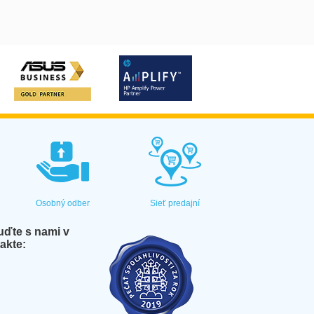
Osobný odber
Sieť predajní
ďte s nami v
akte: