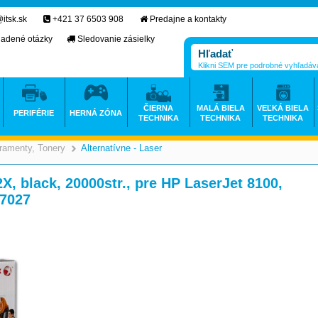
itsk.sk
+421 37 6503 908
Predajne a kontakty
ladené otázky
Sledovanie zásielky
Klikni SEM pre podrobné vyhľadáv
ČIERNA
MALÁ BIELA
VEĽKÁ BIELA
PERIFÉRIE
HERNÁ ZÓNA
TECHNIKA
TECHNIKA
TECHNIKA
ramenty, Tonery
Alternatívne - Laser
>
>
X, black, 20000str., pre HP LaserJet 8100,
97027