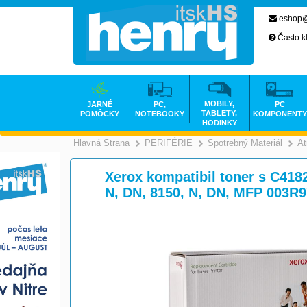
eshop@
Často k
MOBILY,
JARNÉ
PC,
PC
TABLETY,
POMÔCKY
NOTEBOOKY
KOMPONENTY
HODINKY
Hlavná Strana
PERIFÉRIE
Spotrebný Materiál
At
>
>
Xerox kompatibil toner s C4182
N, DN, 8150, N, DN, MFP 003R