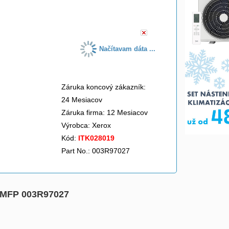
do košíka
Načítavam dáta ...
Záruka koncový zákazník:
24 Mesiacov
Záruka firma: 12 Mesiacov
Výrobca:
Xerox
Kód:
ITK028019
Part No.: 003R97027
N, MFP 003R97027