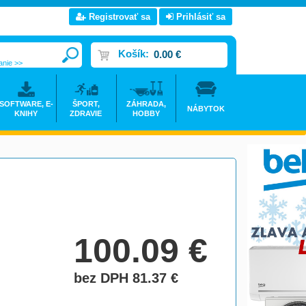
Registrovať sa
Prihlásiť sa
Košík:
0.00 €
anie >>
SOFTWARE, E-
ŠPORT,
ZÁHRADA,
NÁBYTOK
KNIHY
ZDRAVIE
HOBBY
100.09
€
bez DPH 81.37
€