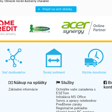
y. Obrázok má len ilustračný charakter.
Prejsť na vrch stránky...
Sieť dodávateľov
Široký sortiment
Rýchle doručenie
Nákup na splátky
Služby
Bu
kont
Základné informácie
Ochráňte vaše zariadenia s
ESETom
Inštalácia MS Office
Servis a opravy notebookov
Predĺženie záruky
Registračné pokladne
Vlastná herná PC zostava