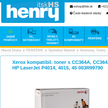
eshop@itsk.sk
+421
Často kladené otázky
MOBILY,
JARNÉ
PC,
PC
PERIFÉRIE
TABLETY,
POMÔCKY
NOTEBOOKY
KOMPONENTY
HODINKY
Hlavná Strana
PERIFÉRIE
Spotrebný Materiál
Atramenty, Tonery
>
>
>
Xerox kompatibil. toner s CC364A, CC364A
HP LaserJet P4014, 4015, 45 003R99790