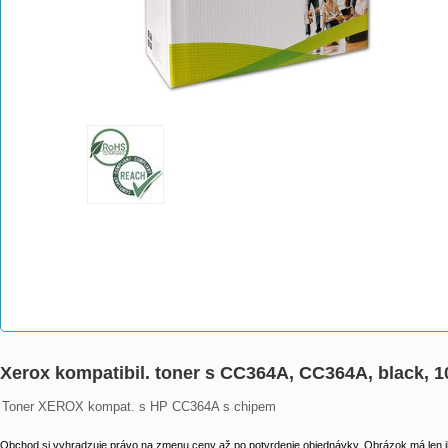
Xerox kompatibil. toner s CC364A, CC364A, black, 1
Toner XEROX kompat. s HP CC364A s chipem
Obchod si vyhradzuje právo na zmenu ceny až po potvrdenie objednávky. Obrázok má len il