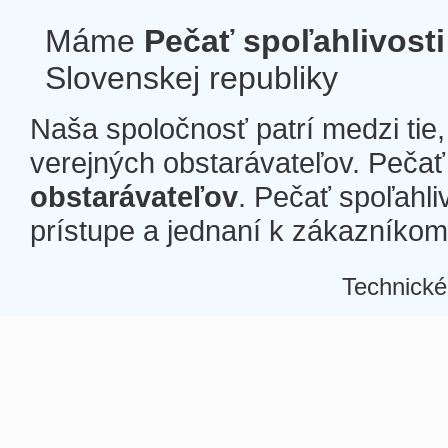
Máme
Pečať spoľahlivosti
Slovenskej republiky
Naša spoločnosť patrí medzi tie
verejných obstarávateľov. Pečať 
obstarávateľov
. Pečať spoľahli
prístupe a jednaní k zákazníkom a
Technické
Â
Â
Â