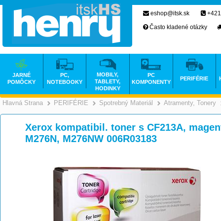
eshop@itsk.sk
+421
Často kladené otázky
MOBILY,
JARNÉ
PC,
PC
PERIFÉRIE
TABLETY,
POMÔCKY
NOTEBOOKY
KOMPONENTY
HODINKY
Hlavná Strana
PERIFÉRIE
Spotrebný Materiál
Atramenty, Tonery
>
>
>
Xerox kompatibil. toner s CF213A, magent
M276N, M276NW 006R03183