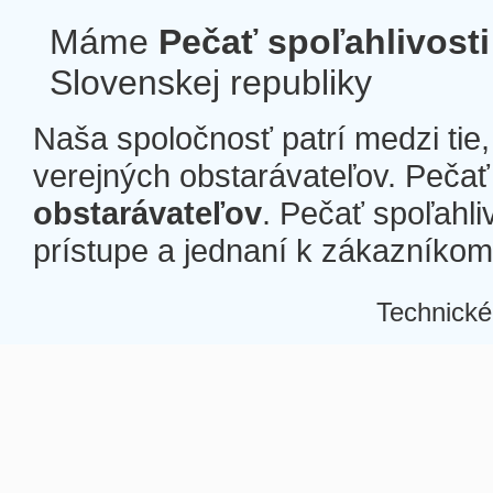
Máme
Pečať spoľahlivosti
Slovenskej republiky
Naša spoločnosť patrí medzi tie
verejných obstarávateľov. Pečať 
obstarávateľov
. Pečať spoľahli
prístupe a jednaní k zákazníkom a
Technické
Â
Â
Â