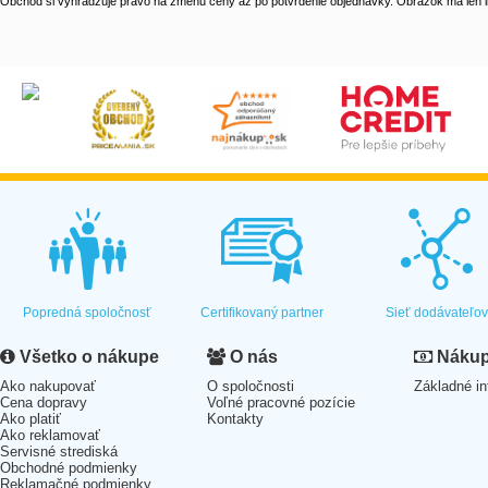
Obchod si vyhradzuje právo na zmenu ceny až po potvrdenie objednávky. Obrázok má len il
Popredná spoločnosť
Certifikovaný partner
Sieť dodávateľo
Všetko o nákupe
O nás
Nákup 
Ako nakupovať
O spoločnosti
Základné in
Cena dopravy
Voľné pracovné pozície
Ako platiť
Kontakty
Ako reklamovať
Servisné strediská
Obchodné podmienky
Reklamačné podmienky