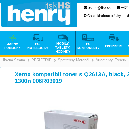
eshop@itsk.sk
+421
Často kladené otázky
MOBILY,
JARNÉ
PC,
PC
PERIFÉRIE
TABLETY,
POMÔCKY
NOTEBOOKY
KOMPONENTY
HODINKY
Hlavná Strana
PERIFÉRIE
Spotrebný Materiál
Atramenty, Tonery
>
>
>
Xerox kompatibil toner s Q2613A, black, 2
1300n 006R03019