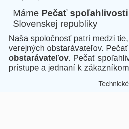
Máme
Pečať spoľahlivosti
Slovenskej republiky
Naša spoločnosť patrí medzi tie
verejných obstarávateľov. Pečať 
obstarávateľov
. Pečať spoľahli
prístupe a jednaní k zákazníkom a
Technické
Â
Â
Â