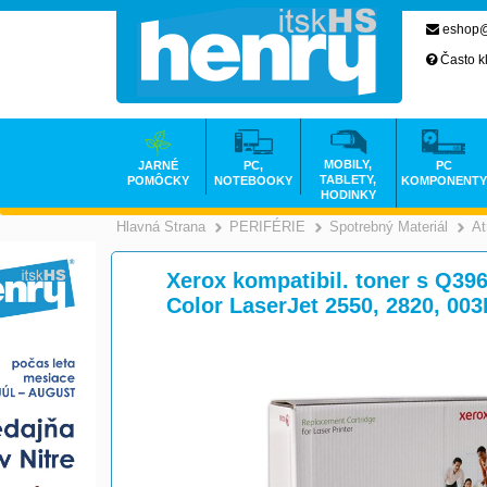
eshop@
Často k
MOBILY,
JARNÉ
PC,
PC
TABLETY,
POMÔCKY
NOTEBOOKY
KOMPONENTY
HODINKY
Hlavná Strana
PERIFÉRIE
Spotrebný Materiál
At
>
>
Xerox kompatibil. toner s Q396
Color LaserJet 2550, 2820, 00