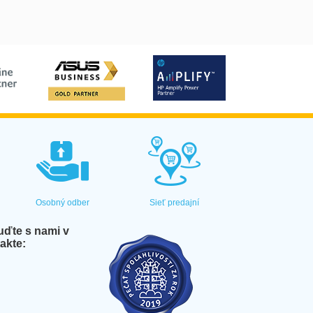
Osobný odber
Sieť predajní
ďte s nami v
akte: