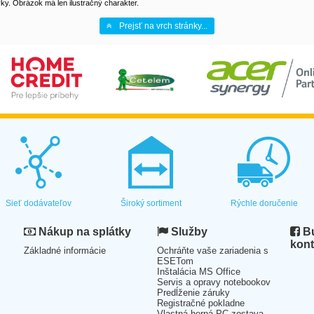
y. Obrázok má len ilustračný charakter.
Prejsť na vrch stránky...
Sieť dodávateľov
Široký sortiment
Rýchle doručenie
Nákup na splátky
Služby
Bu
kont
Základné informácie
Ochráňte vaše zariadenia s
ESETom
Inštalácia MS Office
Servis a opravy notebookov
Predĺženie záruky
Registračné pokladne
Vlastná herná PC zostava