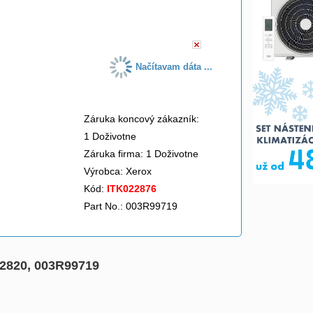
do košíka
Načítavam dáta ...
Záruka koncový zákazník:
1 Doživotne
Záruka firma: 1 Doživotne
Výrobca:
Xerox
Kód:
ITK022876
Part No.: 003R99719
, 2820, 003R99719