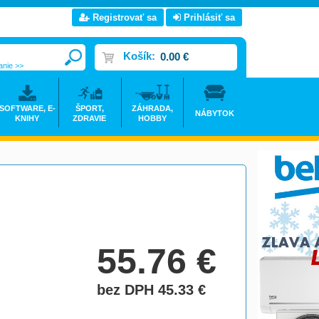
Registrovať sa
Prihlásiť sa
Košík:
0.00 €
anie >>
SOFTWARE, E-
ŠPORT,
ZÁHRADA,
NÁBYTOK
KNIHY
ZDRAVIE
HOBBY
55.76
€
bez DPH 45.33
€