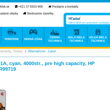
itsk.sk
+421 37 6503 908
Predajne a kontakty
ladené otázky
Sledovanie zásielky
Klikni SEM pre podrobné vyhľadáv
ČIERNA
MALÁ BIELA
VEĽKÁ BIELA
PERIFÉRIE
HERNÁ ZÓNA
TECHNIKA
TECHNIKA
TECHNIKA
ramenty, Tonery
Alternatívne - Laser
>
>
1A, cyan, 4000str., pre high capacity, HP
3R99719