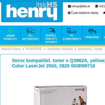
eshop@itsk.sk
+421
Často kladené otázky
MOBILY,
JARNÉ
PC,
PC
PERIFÉRIE
TABLETY,
POMÔCKY
NOTEBOOKY
KOMPONENTY
HODINKY
Hlavná Strana
PERIFÉRIE
Spotrebný Materiál
Atramenty, Tonery
>
>
>
Xerox kompatibil. toner s Q3962A, yellow,
Color LaserJet 2550, 2820 003R99718