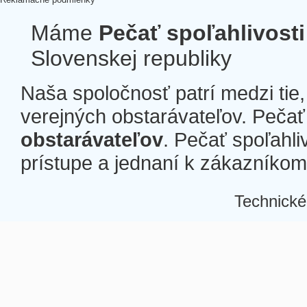
Máme
Pečať spoľahlivosti
Slovenskej republiky
Naša spoločnosť patrí medzi tie
verejných obstarávateľov. Pečať 
obstarávateľov
. Pečať spoľahli
prístupe a jednaní k zákazníkom a
Technické
Â
Â
Â