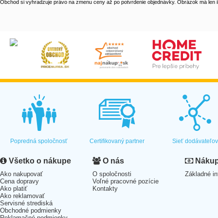
Obchod si vyhradzuje právo na zmenu ceny až po potvrdenie objednávky. Obrázok má len il
Popredná spoločnosť
Certifikovaný partner
Sieť dodávateľo
Všetko o nákupe
O nás
Nákup 
Ako nakupovať
O spoločnosti
Základné in
Cena dopravy
Voľné pracovné pozície
Ako platiť
Kontakty
Ako reklamovať
Servisné strediská
Obchodné podmienky
Reklamačné podmienky