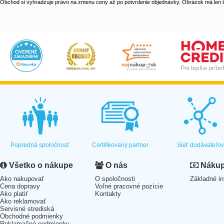
Obchod si vyhradzuje právo na zmenu ceny až po potvrdenie objednávky. Obrázok má len il
Popredná spoločnosť
Certifikovaný partner
Sieť dodávateľo
Všetko o nákupe
O nás
Nákup 
Ako nakupovať
O spoločnosti
Základné in
Cena dopravy
Voľné pracovné pozície
Ako platiť
Kontakty
Ako reklamovať
Servisné strediská
Obchodné podmienky
Reklamačné podmienky