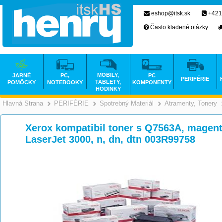
eshop@itsk.sk
+421
Často kladené otázky
MOBILY,
JARNÉ
PC,
PC
PERIFÉRIE
TABLETY,
POMÔCKY
NOTEBOOKY
KOMPONENTY
HODINKY
Hlavná Strana
PERIFÉRIE
Spotrebný Materiál
Atramenty, Tonery
>
>
>
Xerox kompatibil toner s Q7563A, magenta
LaserJet 3000, n, dn, dtn 003R99758