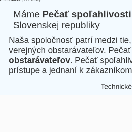
Máme
Pečať spoľahlivosti
Slovenskej republiky
Naša spoločnosť patrí medzi tie
verejných obstarávateľov. Pečať 
obstarávateľov
. Pečať spoľahli
prístupe a jednaní k zákazníkom a
Technické
Â
Â
Â