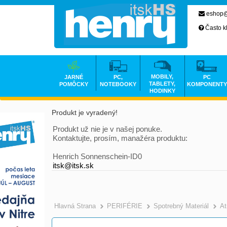
eshop@
Často k
MOBILY,
JARNÉ
PC,
PC
TABLETY,
POMÔCKY
NOTEBOOKY
KOMPONENTY
HODINKY
Produkt je vyradený!
Produkt už nie je v našej ponuke.
Kontaktujte, prosím, manažéra produktu:
Henrich Sonnenschein-ID0
itsk@itsk.sk
Hlavná Strana
PERIFÉRIE
Spotrebný Materiál
At