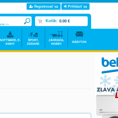
Registrovať sa
Prihlásiť sa
Košík:
0.00 €
anie >>
SOFTWARE, E-
ŠPORT,
ZÁHRADA,
NÁBYTOK
KNIHY
ZDRAVIE
HOBBY