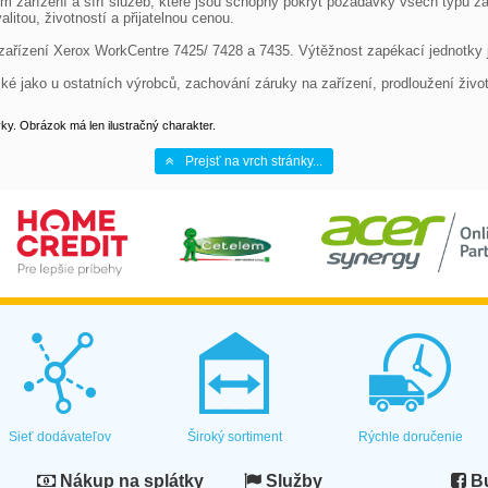
em zařízení a šíří služeb, které jsou schopny pokrýt požadavky všech typů z
litou, životností a přijatelnou cenou.

zařízení Xerox WorkCentre 7425/ 7428 a 7435. Výtěžnost zapékací jednotky j
ické jako u ostatních výrobců, zachování záruky na zařízení, prodloužení živo
y. Obrázok má len ilustračný charakter.
Prejsť na vrch stránky...
Sieť dodávateľov
Široký sortiment
Rýchle doručenie
Nákup na splátky
Služby
Bu