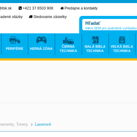
itsk.sk
+421 37 6503 908
Predajne a kontakty
ladené otázky
Sledovanie zásielky
Klikni SEM pre podrobné vyhľadáv
ČIERNA
MALÁ BIELA
VEĽKÁ BIELA
PERIFÉRIE
HERNÁ ZÓNA
TECHNIKA
TECHNIKA
TECHNIKA
ramenty, Tonery
Laserové