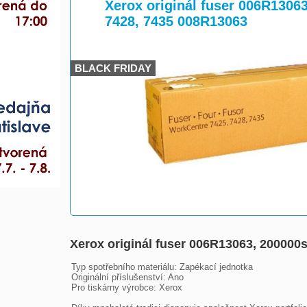
>
>
Xerox originál fuser 006R13063
7428, 7435 008R13063
BLACK FRIDAY
Xerox originál fuser 006R13063, 200000
Typ spotřebního materiálu: Zapékací jednotka

Originální příslušenství: Ano

Pro tiskárny výrobce: Xerox
