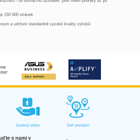
ákazníků - od domácího uživatele, přes velké podniky až po 
e 150 000 stránek.

tnosti a udržení standardně vysoké kvality výtisků.
Osobný odber
Sieť predajní
ďte s nami v