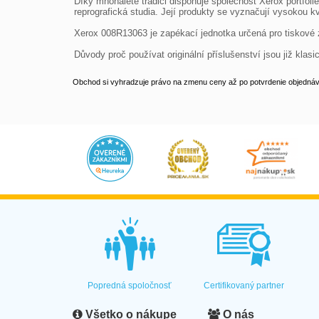
Díky mnohaleté tradici disponuje společnost Xerox portfoli
reprografická studia. Její produkty se vyznačují vysokou kva
Xerox 008R13063 je zapékací jednotka určená pro tiskové 
Důvody proč používat originální příslušenství jsou již klas
Obchod si vyhradzuje právo na zmenu ceny až po potvrdenie objednávk
Popredná spoločnosť
Certifikovaný partner
Všetko o nákupe
O nás