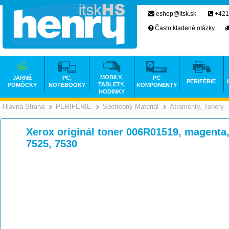
eshop@itsk.sk
+421
Často kladené otázky
MOBILY,
JARNÉ
PC,
PC
PERIFÉRIE
TABLETY,
POMÔCKY
NOTEBOOKY
KOMPONENTY
HODINKY
Hlavná Strana
PERIFÉRIE
Spotrebný Materiál
Atramenty, Tonery
>
>
>
Xerox originál toner 006R01519, magenta
7525, 7530