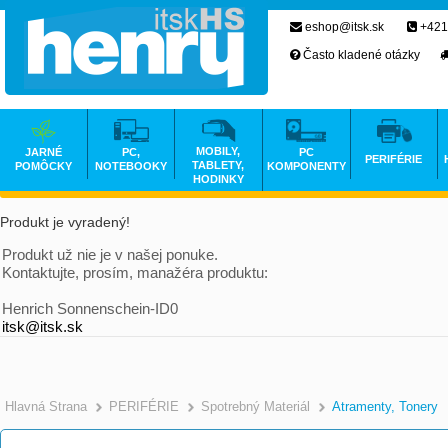
eshop@itsk.sk
+421
Často kladené otázky
MOBILY,
JARNÉ
PC,
PC
PERIFÉRIE
TABLETY,
POMÔCKY
NOTEBOOKY
KOMPONENTY
HODINKY
Produkt je vyradený!
Produkt už nie je v našej ponuke.
Kontaktujte, prosím, manažéra produktu:
Henrich Sonnenschein-ID0
itsk@itsk.sk
Hlavná Strana
PERIFÉRIE
Spotrebný Materiál
Atramenty, Tonery