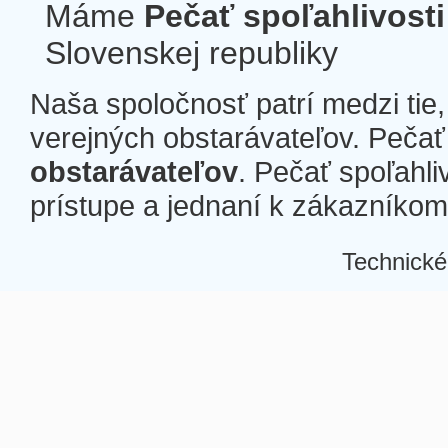
Máme
Pečať spoľahlivosti
Slovenskej republiky
Naša spoločnosť patrí medzi tie
verejných obstarávateľov. Pečať 
obstarávateľov
. Pečať spoľahli
prístupe a jednaní k zákazníkom a
Technické
Â
Â
Â