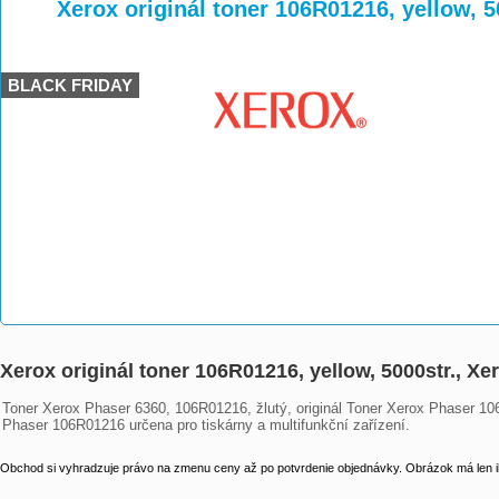
>
>
>
Xerox originál toner 106R01216, yellow, 5
BLACK FRIDAY
Xerox originál toner 106R01216, yellow, 5000str., X
Toner Xerox Phaser 6360, 106R01216, žlutý, originál Toner Xerox Phaser 106
Phaser 106R01216 určena pro tiskárny a multifunkční zařízení.
Obchod si vyhradzuje právo na zmenu ceny až po potvrdenie objednávky. Obrázok má len il