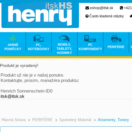
eshop@itsk.sk
+421
Často kladené otázky
MOBILY,
JARNÉ
PC,
PC
PERIFÉRIE
TABLETY,
POMÔCKY
NOTEBOOKY
KOMPONENTY
HODINKY
Produkt je vyradený!
Produkt už nie je v našej ponuke.
Kontaktujte, prosím, manažéra produktu:
Henrich Sonnenschein-ID0
itsk@itsk.sk
Hlavná Strana
PERIFÉRIE
Spotrebný Materiál
Atramenty, Tonery