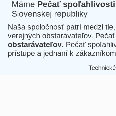
Máme
Pečať spoľahlivosti
Slovenskej republiky
Naša spoločnosť patrí medzi tie
verejných obstarávateľov. Pečať 
obstarávateľov
. Pečať spoľahli
prístupe a jednaní k zákazníkom a
Technické
Â
Â
Â