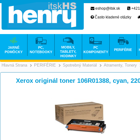
eshop@itsk.sk
+421
Často kladené otázky
MOBILY,
JARNÉ
PC,
PC
PERIFÉRIE
TABLETY,
POMÔCKY
NOTEBOOKY
KOMPONENTY
HODINKY
Hlavná Strana
PERIFÉRIE
Spotrebný Materiál
Atramenty, Tonery
>
>
>
Xerox originál toner 106R01388, cyan, 22