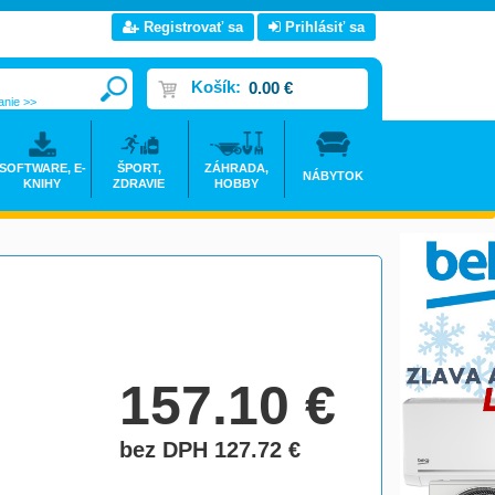
Registrovať sa
Prihlásiť sa
Košík:
0.00 €
anie >>
SOFTWARE, E-
ŠPORT,
ZÁHRADA,
NÁBYTOK
KNIHY
ZDRAVIE
HOBBY
157.10
€
bez DPH 127.72
€