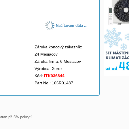
do košíka
Načítavam dáta ...
Záruka koncový zákazník:
24 Mesiacov
Záruka firma: 6 Mesiacov
Výrobca:
Xerox
Kód:
ITK036844
Part No.: 106R01487
ran při 5% pokrytí.