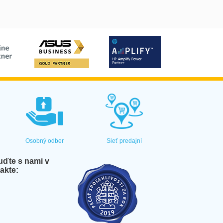
Osobný odber
Sieť predajní
ďte s nami v
akte: