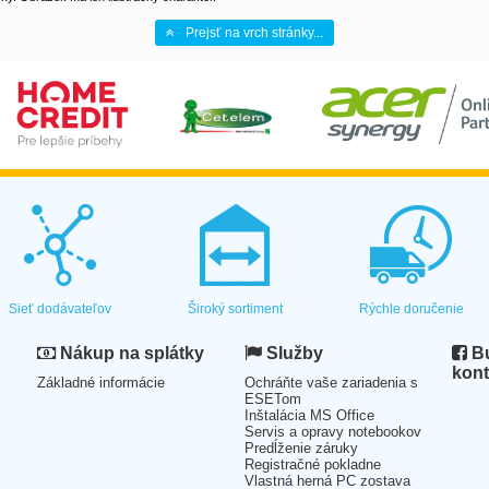
Prejsť na vrch stránky...
Sieť dodávateľov
Široký sortiment
Rýchle doručenie
Nákup na splátky
Služby
Bu
kont
Základné informácie
Ochráňte vaše zariadenia s
ESETom
Inštalácia MS Office
Servis a opravy notebookov
Predĺženie záruky
Registračné pokladne
Vlastná herná PC zostava