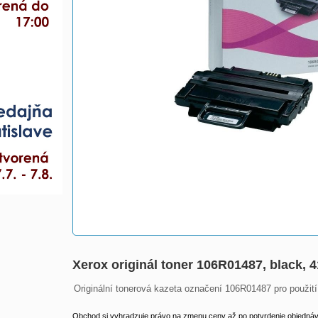
Xerox originál toner 106R01487, black, 
Originální tonerová kazeta označení 106R01487 pro použit
Obchod si vyhradzuje právo na zmenu ceny až po potvrdenie objednávk