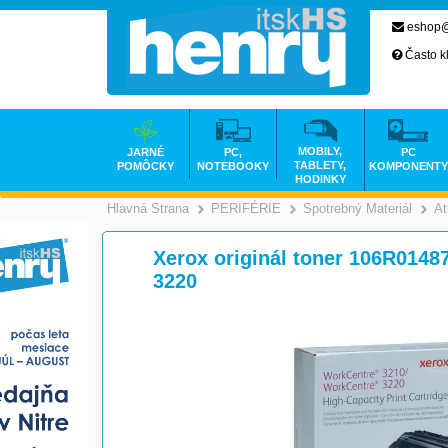
eshop@
Často k
MOBILY,
JARNÉ
PC,
PC
TABLETY,
POMÔCKY
NOTEBOOKY
KOMPONENTY
HODINKY
Hlavná Strana
PERIFÉRIE
Spotrebný Materiál
At
>
>
Xerox originál toner 106R01487
3220