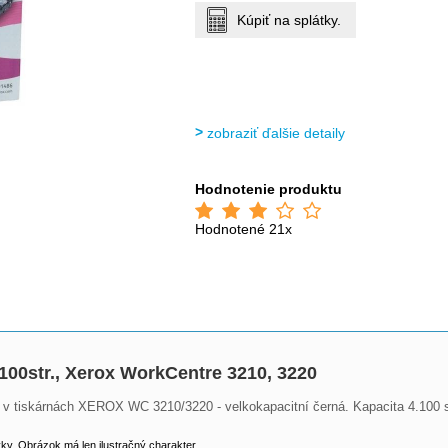
Kúpiť na splátky.
zobraziť ďalšie detaily
Hodnotenie produktu
Hodnotené 21x
4100str., Xerox WorkCentre 3210, 3220
í v tiskárnách XEROX WC 3210/3220 - velkokapacitní černá. Kapacita 4.100 st
y. Obrázok má len ilustračný charakter.