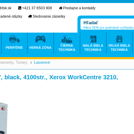
itsk.sk
+421 37 6503 908
Predajne a kontakty
ladené otázky
Sledovanie zásielky
Klikni SEM pre podrobné vyhľadáv
ČIERNA
MALÁ BIELA
VEĽKÁ BIELA
PERIFÉRIE
HERNÁ ZÓNA
TECHNIKA
TECHNIKA
TECHNIKA
ramenty, Tonery
Laserové
>
>
, black, 4100str., Xerox WorkCentre 3210,