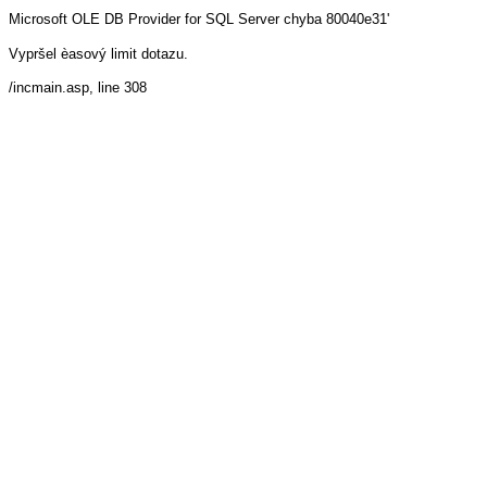
Microsoft OLE DB Provider for SQL Server
chyba 80040e31'
Vypršel èasový limit dotazu.
/incmain.asp
, line 308