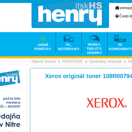
eshop@
Často k
MOBILY,
JARNÉ
PC,
PC
TABLETY,
POMÔCKY
NOTEBOOKY
KOMPONENTY
HODINKY
Hlavná Strana
PERIFÉRIE
Spotrebný Materiál
At
>
>
Xerox originál toner 108R00794