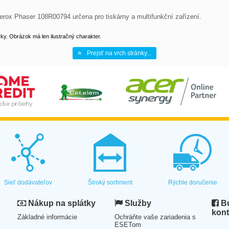
Xerox Phaser 108R00794 určena pro tiskárny a multifunkční zařízení.
y. Obrázok má len ilustračný charakter.
Prejsť na vrch stránky...
Sieť dodávateľov
Široký sortiment
Rýchle doručenie
Nákup na splátky
Služby
Bu
kont
Základné informácie
Ochráňte vaše zariadenia s
ESETom