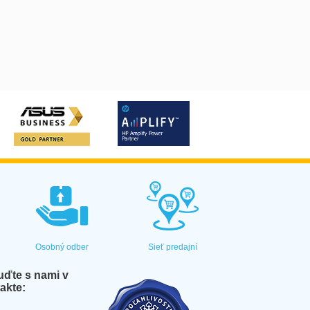
Osobný odber
Sieť predajní
ďte s nami v
akte: