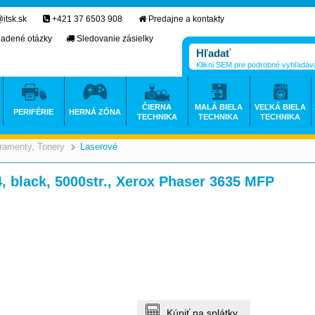
itsk.sk
+421 37 6503 908
Predajne a kontakty
ladené otázky
Sledovanie zásielky
Klikni SEM pre podrobné vyhľadáv
ČIERNA
MALÁ BIELA
VEĽKÁ BIELA
PERIFÉRIE
HERNÁ ZÓNA
TECHNIKA
TECHNIKA
TECHNIKA
ramenty, Tonery
Laserové
>
>
, black, 5000str., Xerox Phaser 3635 MFP
Kúpiť na splátky.