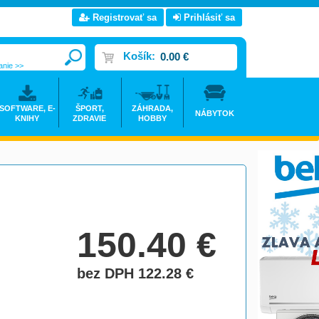
Registrovať sa
Prihlásiť sa
Košík:
0.00 €
anie >>
SOFTWARE, E-
ŠPORT,
ZÁHRADA,
NÁBYTOK
KNIHY
ZDRAVIE
HOBBY
150.40
€
bez DPH 122.28
€
do košíka