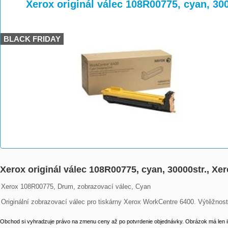
>
>
>
Xerox originál válec 108R00775, cyan, 30
BLACK FRIDAY
Xerox originál válec 108R00775, cyan, 30000str., X
Xerox 108R00775, Drum, zobrazovací válec, Cyan

Originální zobrazovací válec pro tiskárny Xerox WorkCentre 6400. Výtěžnost 
Obchod si vyhradzuje právo na zmenu ceny až po potvrdenie objednávky. Obrázok má len il