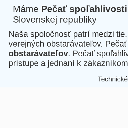
Máme
Pečať spoľahlivosti
Slovenskej republiky
Naša spoločnosť patrí medzi tie
verejných obstarávateľov. Pečať 
obstarávateľov
. Pečať spoľahli
prístupe a jednaní k zákazníkom a
Technické
Â
Â
Â