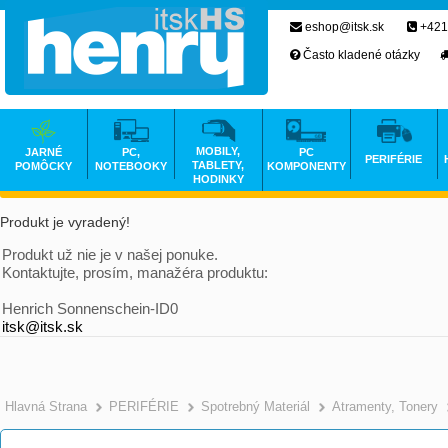
eshop@itsk.sk
+421
Často kladené otázky
MOBILY,
JARNÉ
PC,
PC
PERIFÉRIE
TABLETY,
POMÔCKY
NOTEBOOKY
KOMPONENTY
HODINKY
Produkt je vyradený!
Produkt už nie je v našej ponuke.
Kontaktujte, prosím, manažéra produktu:
Henrich Sonnenschein-ID0
itsk@itsk.sk
Hlavná Strana
PERIFÉRIE
Spotrebný Materiál
Atramenty, Tonery