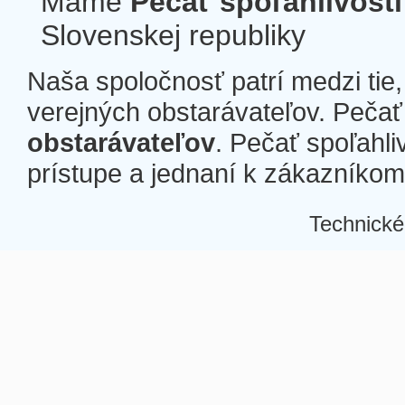
Máme
Pečať spoľahlivosti
Slovenskej republiky
Naša spoločnosť patrí medzi tie
verejných obstarávateľov. Pečať 
obstarávateľov
. Pečať spoľahli
prístupe a jednaní k zákazníkom a
Technické
Â
Â
Â