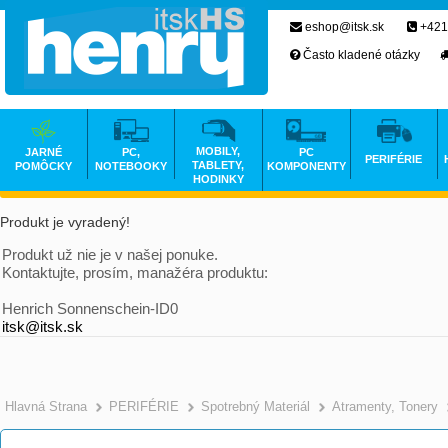
eshop@itsk.sk
+421
Často kladené otázky
MOBILY,
JARNÉ
PC,
PC
PERIFÉRIE
TABLETY,
POMÔCKY
NOTEBOOKY
KOMPONENTY
HODINKY
Produkt je vyradený!
Produkt už nie je v našej ponuke.
Kontaktujte, prosím, manažéra produktu:
Henrich Sonnenschein-ID0
itsk@itsk.sk
Hlavná Strana
PERIFÉRIE
Spotrebný Materiál
Atramenty, Tonery