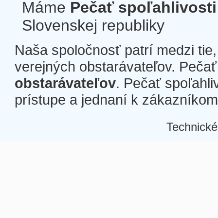
Máme
Pečať spoľahlivosti
Slovenskej republiky
Naša spoločnosť patrí medzi tie
verejných obstarávateľov. Pečať 
obstarávateľov
. Pečať spoľahli
prístupe a jednaní k zákazníkom a
Technické
Â
Â
Â