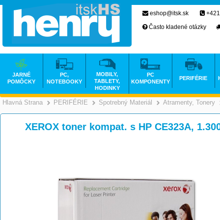
eshop@itsk.sk
+421
Často kladené otázky
MOBILY,
JARNÉ
PC,
PC
PERIFÉRIE
TABLETY,
POMÔCKY
NOTEBOOKY
KOMPONENTY
HODINKY
Hlavná Strana
PERIFÉRIE
Spotrebný Materiál
Atramenty, Tonery
>
>
>
XEROX toner kompat. s HP CE323A, 1.300