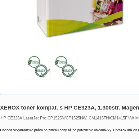
XEROX toner kompat. s HP CE323A, 1.300str. Mage
HP CE323A LaserJet Pro CP1525N/CP1525NW, CM1415FN/CM1415FNW MFP
Obchod si vyhradzuje právo na zmenu ceny až po potvrdenie objednávky. Obrázok má len il