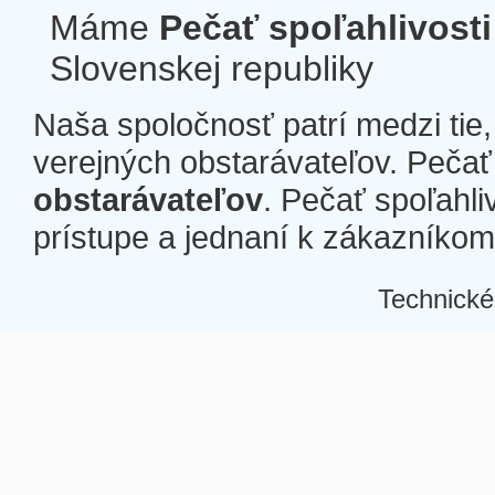
Máme
Pečať spoľahlivosti
Slovenskej republiky
Naša spoločnosť patrí medzi tie
verejných obstarávateľov. Pečať 
obstarávateľov
. Pečať spoľahli
prístupe a jednaní k zákazníkom a
Technické
Â
Â
Â