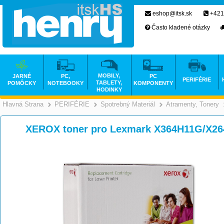
eshop@itsk.sk
+421
Často kladené otázky
MOBILY,
JARNÉ
PC,
PC
PERIFÉRIE
TABLETY,
POMÔCKY
NOTEBOOKY
KOMPONENTY
HODINKY
Hlavná Strana
PERIFÉRIE
Spotrebný Materiál
Atramenty, Tonery
>
>
>
XEROX toner pro Lexmark X364H11G/X26