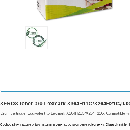
XEROX toner pro Lexmark X364H11G/X264H21G,9.0
Drum cartridge. Equivalent to Lexmark X264H21G/X264H11G. Compatible w
Obchod si vyhradzuje právo na zmenu ceny až po potvrdenie objednávky. Obrázok má len il