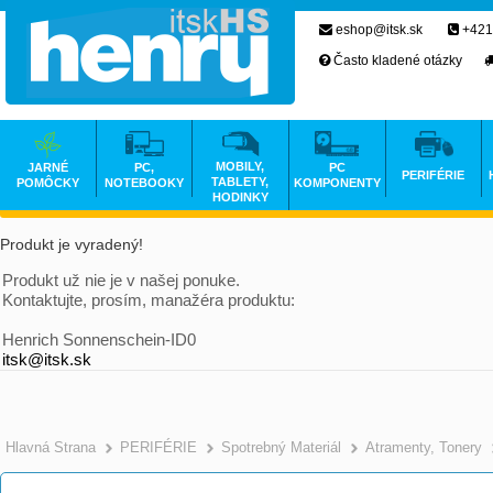
eshop@itsk.sk
+421
Často kladené otázky
MOBILY,
JARNÉ
PC,
PC
PERIFÉRIE
TABLETY,
POMÔCKY
NOTEBOOKY
KOMPONENTY
HODINKY
Produkt je vyradený!
Produkt už nie je v našej ponuke.
Kontaktujte, prosím, manažéra produktu:
Henrich Sonnenschein-ID0
itsk@itsk.sk
Hlavná Strana
PERIFÉRIE
Spotrebný Materiál
Atramenty, Tonery