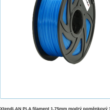
XtendLAN PLA filament 1,75mm modrý poměnkový 