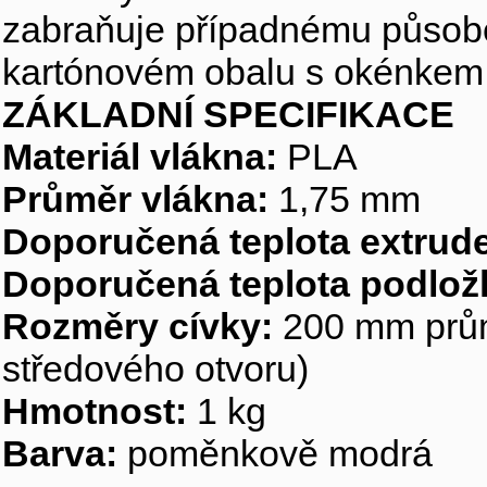
zabraňuje případnému působe
kartónovém obalu s okénkem p
ZÁKLADNÍ SPECIFIKACE
Materiál vlákna:
PLA
Průměr vlákna:
1,75 mm
Doporučená teplota extrude
Doporučená teplota podlož
Rozměry cívky:
200 mm prům
středového otvoru)
Hmotnost:
1 kg
Barva:
poměnkově modrá