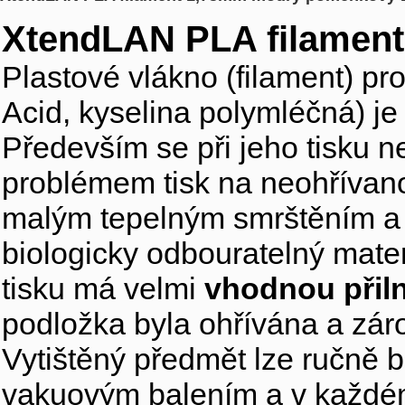
XtendLAN PLA filamen
Plastové vlákno (filament) pro
Acid, kyselina polymléčná) je
Především se při jeho tisku 
problémem tisk na neohřívano
malým tepelným smrštěním a
biologicky odbouratelný mater
tisku má velmi
vhodnou přil
podložka byla ohřívána a zár
Vytištěný předmět lze ručně b
vakuovým balením a v každém 