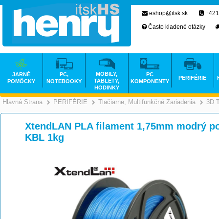
eshop@itsk.sk
+421
Často kladené otázky
MOBILY,
JARNÉ
PC,
PC
PERIFÉRIE
TABLETY,
POMÔCKY
NOTEBOOKY
KOMPONENTY
HODINKY
Hlavná Strana
PERIFÉRIE
Tlačiarne, Multifunkčné Zariadenia
3D T
>
>
XtendLAN PLA filament 1,75mm modrý p
KBL 1kg