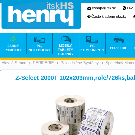
eshop@itsk.sk
+421
Často kladené otázky
MOBILY,
JARNÉ
PC,
PC
PERIFÉRIE
TABLETY,
POMÔCKY
NOTEBOOKY
KOMPONENTY
HODINKY
Hlavná Strana
PERIFÉRIE
Pokladničné Systémy
Spotrebný Materi
>
>
Z-Select 2000T 102x203mm,role/726ks,bal