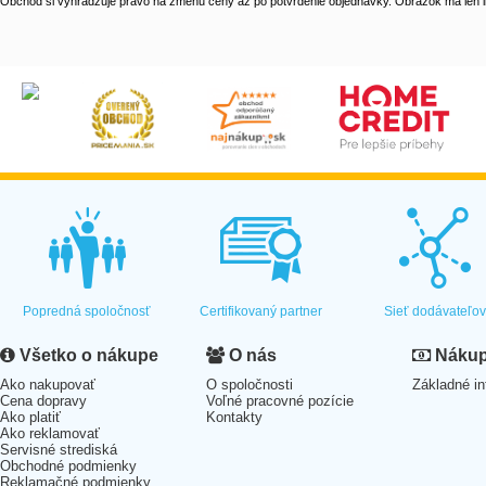
Obchod si vyhradzuje právo na zmenu ceny až po potvrdenie objednávky. Obrázok má len il
Popredná spoločnosť
Certifikovaný partner
Sieť dodávateľo
Všetko o nákupe
O nás
Nákup 
Ako nakupovať
O spoločnosti
Základné in
Cena dopravy
Voľné pracovné pozície
Ako platiť
Kontakty
Ako reklamovať
Servisné strediská
Obchodné podmienky
Reklamačné podmienky