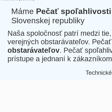
Máme
Pečať spoľahlivosti
Slovenskej republiky
Naša spoločnosť patrí medzi tie
verejných obstarávateľov. Pečať 
obstarávateľov
. Pečať spoľahli
prístupe a jednaní k zákazníkom a
Technické
Â
Â
Â