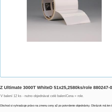
Z Ultimate 3000T WhiteD 51x25,2580ks/role 880247-
V balení 12 ks - nutno objednávat celé baleníCena = role.
Obchod si vyhradzuje právo na zmenu ceny až po potvrdenie objednávky. Obrázok má len il