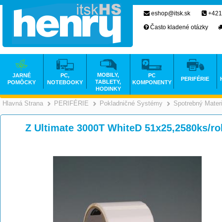
eshop@itsk.sk
+421
Často kladené otázky
MOBILY,
JARNÉ
PC,
PC
PERIFÉRIE
TABLETY,
POMÔCKY
NOTEBOOKY
KOMPONENTY
HODINKY
Hlavná Strana
PERIFÉRIE
Pokladničné Systémy
Spotrebný Materi
>
>
Z Ultimate 3000T WhiteD 51x25,2580ks/ro