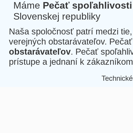
Máme
Pečať spoľahlivosti
Slovenskej republiky
Naša spoločnosť patrí medzi tie
verejných obstarávateľov. Pečať 
obstarávateľov
. Pečať spoľahli
prístupe a jednaní k zákazníkom a
Technické
Â
Â
Â