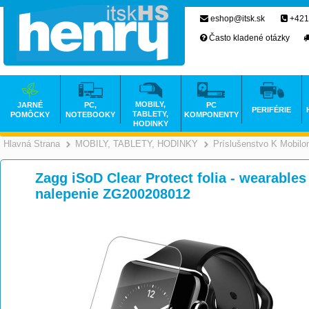
eshop@itsk.sk
+421
Často kladené otázky
MOBILY,
JARNÉ
PC,
PC
PERIFÉRIE
TABLETY,
POMÔCKY
NOTEBOOKY
KOMPONENTY
HODINKY
Hlavná Strana
MOBILY, TABLETY, HODINKY
Príslušenstvo K Mobil
>
>
Zagg iSoD Clear Protect folia - wearables
nalepenie ZG200208012