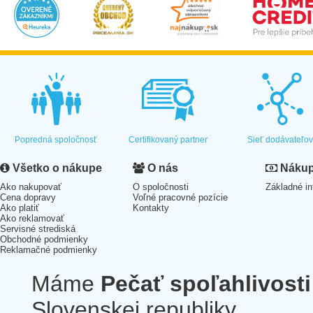
Popredná spoločnosť
Certifikovaný partner
Sieť dodávateľo
Všetko o nákupe
O nás
Nákup 
Ako nakupovať
O spoločnosti
Základné in
Cena dopravy
Voľné pracovné pozície
Ako platiť
Kontakty
Ako reklamovať
Servisné strediská
Obchodné podmienky
Reklamačné podmienky
Máme
Pečať spoľahlivosti
Slovenskej republiky