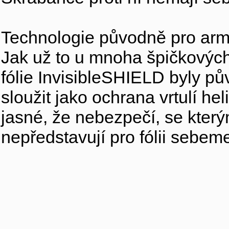
Technologie původně pro arm
Jak už to u mnoha špičkových 
fólie InvisibleSHIELD byly p
sloužit jako ochrana vrtulí h
jasné, že nebezpečí, se který
nepředstavují pro fólii sebem