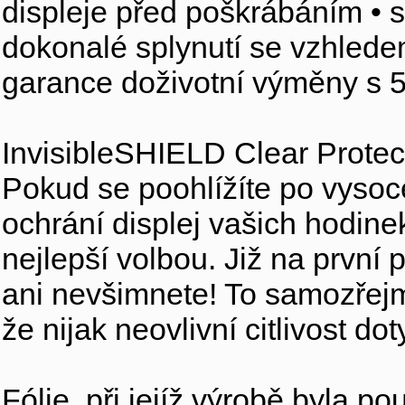
displeje před poškrábáním • 
dokonalé splynutí se vzhledem
garance doživotní výměny s 
InvisibleSHIELD Clear Protec
Pokud se poohlížíte po vysoce k
ochrání displej vašich hodine
nejlepší volbou. Již na první 
ani nevšimnete! To samozřejmě 
že nijak neovlivní citlivost d
Fólie, při jejíž výrobě byla p