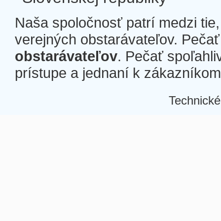
Naša spoločnosť patrí medzi tie
verejných obstarávateľov. Pečať 
obstarávateľov
. Pečať spoľahli
prístupe a jednaní k zákazníkom a
Technické
Â
Â
Â