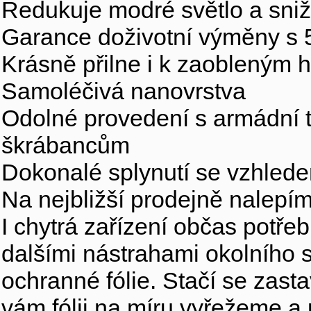
Redukuje modré světlo a sniž
Garance doživotní výměny s
Krásně přilne i k zaobleným
Samoléčivá nanovrstva
Odolné provedení s armádní te
škrábancům
Dokonalé splynutí se vzhlede
Na nejbližší prodejně nalepí
I chytrá zařízení občas potře
dalšími nástrahami okolního s
ochranné fólie. Stačí se zast
vám fólii na míru vyřežeme a