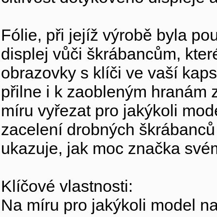
Fólie, při jejíž výrobě byla p
displej vůči škrábancům, kter
obrazovky s klíči ve vaší ka
přilne i k zaobleným hranám za
míru vyřezat pro jakýkoli mo
zacelení drobných škrábanců 
ukazuje, jak moc značka svém
Klíčové vlastnosti:
Na míru pro jakýkoli model na