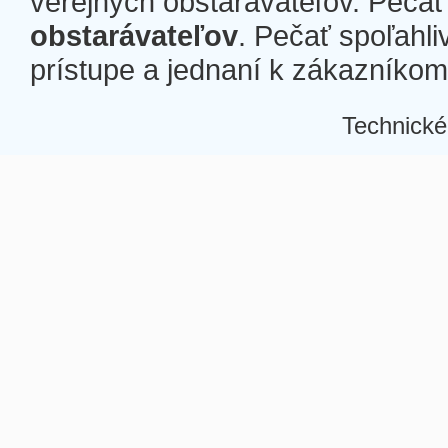
verejných obstarávateľov. Pečať 
obstarávateľov
. Pečať spoľahli
prístupe a jednaní k zákazníkom a
Technické
Â
Â
Â