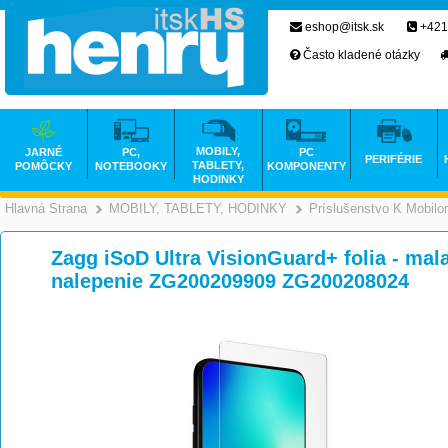
eshop@itsk.sk
+421
Často kladené otázky
MOBILY,
JARNÉ
PC,
PC
PERIFÉRIE
TABLETY,
POMÔCKY
NOTEBOOKY
KOMPONENTY
HODINKY
Hlavná Strana
MOBILY, TABLETY, HODINKY
Príslušenstvo K Mobil
>
>
Zagg iSoD Ultra VisionGuard+ folia - mala 
nalepenie ZG200209909 ZG200208024