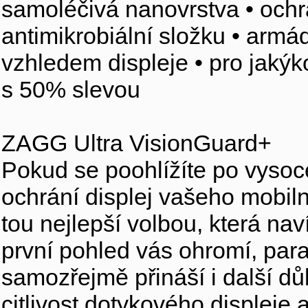
samoléčivá nanovrstva • ochr
antimikrobiální složku • armá
vzhledem displeje • pro jakýk
s 50% slevou
ZAGG Ultra VisionGuard+
Pokud se poohlížíte po vysoce k
ochrání displej vašeho mobil
tou nejlepší volbou, která nav
první pohled vás ohromí, para
samozřejmě přináší i další důle
citlivost dotykového displeje 