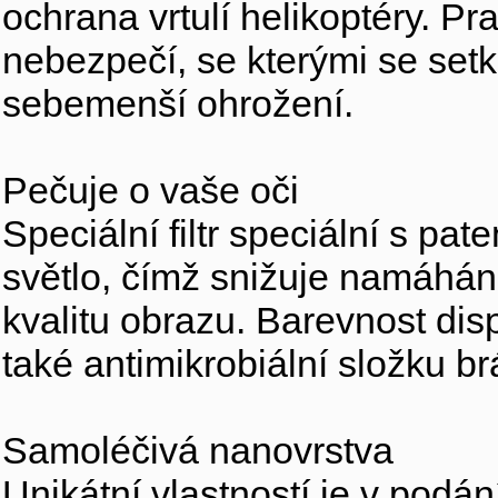
ochrana vrtulí helikoptéry. P
nebezpečí, se kterými se setká
sebemenší ohrožení.
Pečuje o vaše oči
Speciální filtr speciální s p
světlo, čímž snižuje namáhání
kvalitu obrazu. Barevnost di
také antimikrobiální složku b
Samoléčivá nanovrstva
Unikátní vlastností je v pod