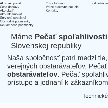
Ako nakupovať
O spoločnosti
Základné in
Cena dopravy
Voľné pracovné pozície
Ako platiť
Kontakty
Ako reklamovať
Servisné strediská
Obchodné podmienky
Reklamačné podmienky
Máme
Pečať spoľahlivosti
Slovenskej republiky
Naša spoločnosť patrí medzi tie
verejných obstarávateľov. Pečať 
obstarávateľov
. Pečať spoľahli
prístupe a jednaní k zákazníkom a
Technické
Â
Â
Â