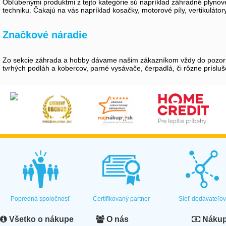
Obľúbenými produktmi z tejto kategórie sú napríklad záhradné plynové
techniku. Čakajú na vás napríklad kosačky, motorové píly, vertikuláto
Značkové náradie
Zo sekcie záhrada a hobby dávame našim zákazníkom vždy do pozornost
tvrhých podláh a kobercov, parné vysávače, čerpadlá, či rôzne prísluše
Popredná spoločnosť
Certifikovaný partner
Sieť dodávateľo
Všetko o nákupe
O nás
Nákup 