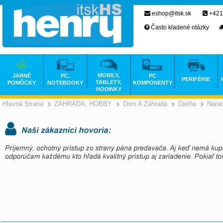
eshop@itsk.sk
+421
Často kladené otázky
MOBILY,
JARNÉ
PC,
PC
PERIFÉRIE
TABLETY,
POMÔCKY
NOTEBOOKY
KOMPONENTY
HODINKY
Hlavná Strana
ZÁHRADA, HOBBY
Dom A Záhrada
Dielňa
Nárad
>
>