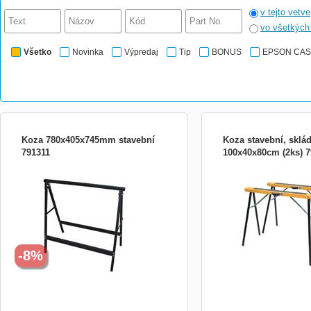
v tejto vetve
vo všetkýc
Všetko
Novinka
Výpredaj
Tip
BONUS
EPSON CA
Koza 780x405x745mm stavební
Koza stavební, sklá
791311
100x40x80cm (2ks) 
Koza stavební 780x405x745mm.
Koza stavební, skládací,
Kompaktní a skládací stavební koza má
100x40x80cm (2ks) Užit
sice menší nosnost, zato ji oceníte všude
při práci na stavbě, při r
tam, kde je nedostatek místa nebo
či bytu, na zahradě, to je
stísněné prostory. Své uplatnění najde v
koza. Stavební koza je s
dílně na zahradě či na stavbě. Stavební
přenositelná, po složení 
kozy doporučujeme zakoupit v pá
převážet i v osobních aut
-8%