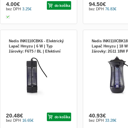
4.00
€
94.50
€
do košíka
bez DPH
3.25
€
bez DPH
76.83
€
Nedis INKI110CBK6 - Elektrický
Nedis INKI110CBK18 
Lapač Hmyzu | 6 W | Typ
Lapač Hmyzu | 18 W 
žárovky: F6T5 / BL | Efektivní
žárovky: 2G11 18W P
Zbavte se moskytů, much, vos, sršňů a
Zbavte se moskytů, much,
rozsah: 50 m2 | Černá
Efektivní rozsah: 15
jiného obtížného létajícího hmyzu pomocí
jiného obtížného létající
tohoto vysoce kvalitního elektrického
tohoto vysoce kvalitního e
lapače hmyzu. Tento elektrický lapač
lapače hmyzu. Dokonalý 
hmyzu obsahuje jen jednu 6W žárovku
použití - můžete si užívat
UV-A, takže je energeticky úsporný a
venku a nic vás nebude k
přitom nesmírně účinný: d
elektrický lapač hmyz
20.48
€
40.93
€
do košíka
bez DPH
16.65
€
bez DPH
33.28
€