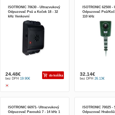
ISOTRONIC 70630 - Ultrazvukový
ISOTRONIC 62500 - 
Odpuzovač Psů a Koček 18 - 32
Odpuzovač Psů/Koče
kHz Venkovní
110 kHz
Inovativní mobilní ochrana Animal
This newly developed mod
Repellent proti většině zvířat a hmyzu od
with an electronic solution
ISOTRONIC. Bateriový, mobilní a vysoce
pesky animals on your pro
účinný. Nebudete se muset rozčilovat
garden. Thanks to its port
nechtěnými návštěvami zvířat ve vašem
device can be installed a
areálu. ISOTRONIC Vario-Protector Mobile
your home or garden, eve
udrží vznětlivé škůd
no
24.48
€
32.14
€
do košíka
bez DPH
19.90
€
bez DPH
26.13
€
ISOTRONIC 66971- Ultrazvukový
ISOTRONIC 70025 - 
Odpuzovač Pavouků 7 - 14 kHz 1
Odpuzovač Hrabošů