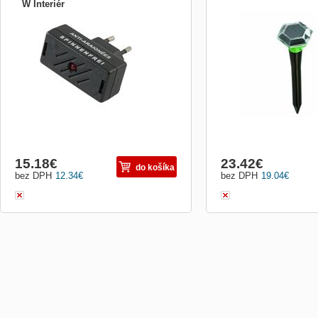
W Interiér
Spider-free vysílá signály, které se
Mobilní univerzální venk
periodicky zvyšují a snižují mezi 7 a 14
na solární pohon. Proti h
kHz se zpožďovacím obvodem.
jako jsou hlodavci nebo m
Prostřednictvím svých citlivých
Univerzální použití bez ch
smyslových orgánů vnímají pavouci
pro venkovní použití (zah
vydávaný zvuk jako přirozeného nepřítele
pro auto, hotely, obytné pr
a budou se vyhýbat odpovídajícím
Odpuzuje zemní nor
místnost
15.18
€
23.42
€
do košíka
bez DPH
12.34
€
bez DPH
19.04
€