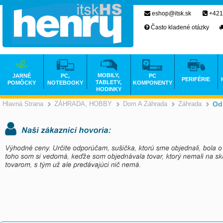
eshop@itsk.sk
+421
Často kladené otázky
MOBILY,
JARNÉ
PC,
PC
PERIFÉRIE
TABLETY,
POMÔCKY
NOTEBOOKY
KOMPONENTY
HODINKY
Hlavná Strana
ZÁHRADA, HOBBY
Dom A Záhrada
Záhrada
Od
>
>