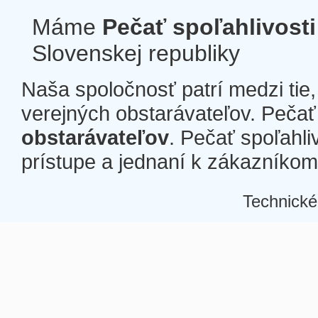
Máme
Pečať spoľahlivosti
Slovenskej republiky
Naša spoločnosť patrí medzi tie
verejných obstarávateľov. Pečať 
obstarávateľov
. Pečať spoľahli
prístupe a jednaní k zákazníkom a
Technické
Â
Â
Â