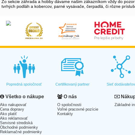
Zo sekcie záhrada a hobby dávame našim zákazníkom vždy do pozornost
tvrhých podláh a kobercov, parné vysávače, čerpadlá, či rôzne prísluše
Popredná spoločnosť
Certifikovaný partner
Sieť dodávateľo
Všetko o nákupe
O nás
Nákup 
Ako nakupovať
O spoločnosti
Základné in
Cena dopravy
Voľné pracovné pozície
Ako platiť
Kontakty
Ako reklamovať
Servisné strediská
Obchodné podmienky
Reklamačné podmienky