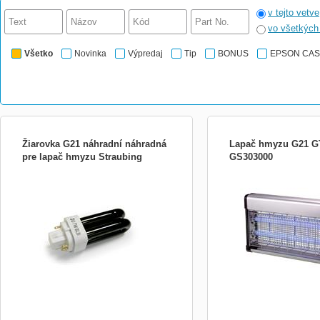
v tejto vetve
vo všetkýc
Všetko
Novinka
Výpredaj
Tip
BONUS
EPSON CA
Žiarovka G21 náhradní náhradná
Lapač hmyzu G21 G
pre lapač hmyzu Straubing
GS303000
Náhradný diel G21 -náhradná žiarivka pre
Elektrický lapač hmyzu G
lapač hmyzu G21 Straubing Výkon: 4 W
provedení a unikátní vlno
ultrafialového světla dělá 
nejúčinější přístroj k huben
hmyzu na českém trhu. Un
precizně zpracovaná konst
že jednotka má vysoko