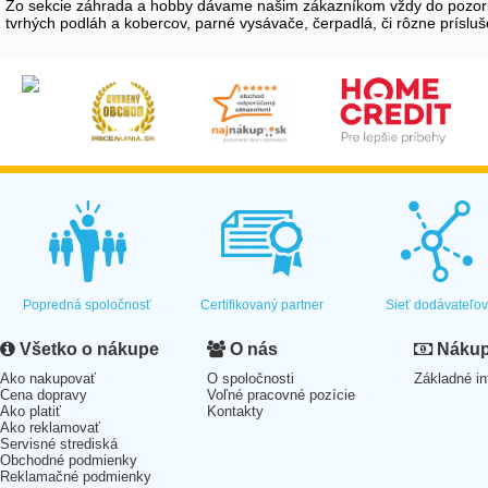
Zo sekcie záhrada a hobby dávame našim zákazníkom vždy do pozornost
tvrhých podláh a kobercov, parné vysávače, čerpadlá, či rôzne prísluše
Popredná spoločnosť
Certifikovaný partner
Sieť dodávateľo
Všetko o nákupe
O nás
Nákup 
Ako nakupovať
O spoločnosti
Základné in
Cena dopravy
Voľné pracovné pozície
Ako platiť
Kontakty
Ako reklamovať
Servisné strediská
Obchodné podmienky
Reklamačné podmienky