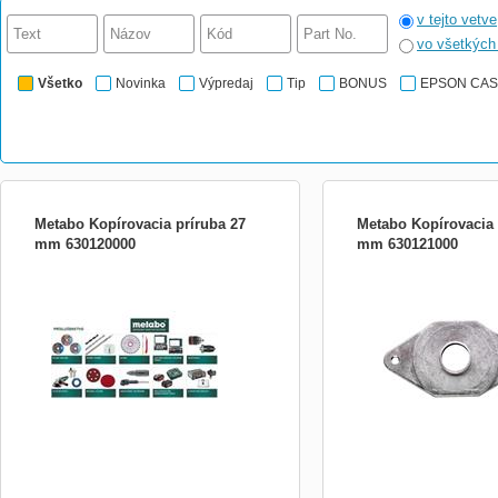
v tejto vetve
vo všetkýc
Všetko
Novinka
Výpredaj
Tip
BONUS
EPSON CA
Metabo Kopírovacia príruba 27
Metabo Kopírovacia 
mm 630120000
mm 630121000
Metabo Kopírovacia príruba 27 mm
Na frézovanie písmen a p
šablóny upnutej na obrob
Priemer30 mm