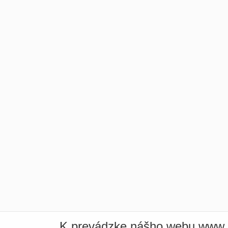
K prevádzke nášho webu www.i