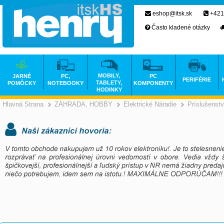
eshop@itsk.sk
+421
Často kladené otázky
MOBILY,
JARNÉ
PC,
PC
PERIFÉRIE
TABLETY,
POMÔCKY
NOTEBOOKY
KOMPONENTY
HODINKY
Hlavná Strana
ZÁHRADA, HOBBY
Elektrické Náradie
Príslušenst
>
>