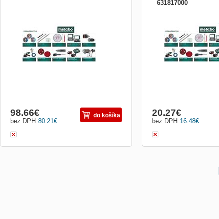
631817000
Metabo SDS-plus Pro4 (2C) / 25 x
Metabo 2SSB exp.inox
950/1000 mm
carb.115/1.4mm/18T S5
98.66
€
20.27
€
do košíka
bez DPH
80.21
€
bez DPH
16.48
€