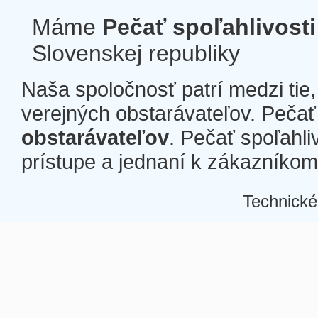
Máme
Pečať spoľahlivosti
Slovenskej republiky
Naša spoločnosť patrí medzi tie
verejných obstarávateľov. Pečať 
obstarávateľov
. Pečať spoľahli
prístupe a jednaní k zákazníkom a
Technické
Â
Â
Â