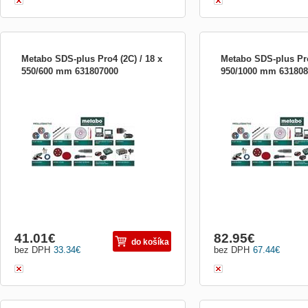
Metabo SDS-plus Pro4 (2C) / 18 x
Metabo SDS-plus Pro
550/600 mm 631807000
950/1000 mm 631808
Metabo SDS-plus Pro4 (2C) / 18 x 550/600
Metabo SDS-plus Pro4 (2C
mm
950/1000 mm
41.01
€
82.95
€
do košíka
bez DPH
33.34
€
bez DPH
67.44
€