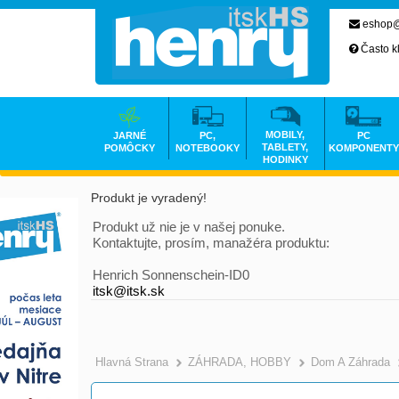
eshop@
Často k
MOBILY,
JARNÉ
PC,
PC
TABLETY,
POMÔCKY
NOTEBOOKY
KOMPONENTY
HODINKY
Produkt je vyradený!
Produkt už nie je v našej ponuke.
Kontaktujte, prosím, manažéra produktu:
Henrich Sonnenschein-ID0
itsk@itsk.sk
Hlavná Strana
ZÁHRADA, HOBBY
Dom A Záhrada