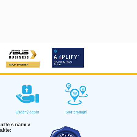
Osobný odber
Sieť predajní
ďte s nami v
akte: