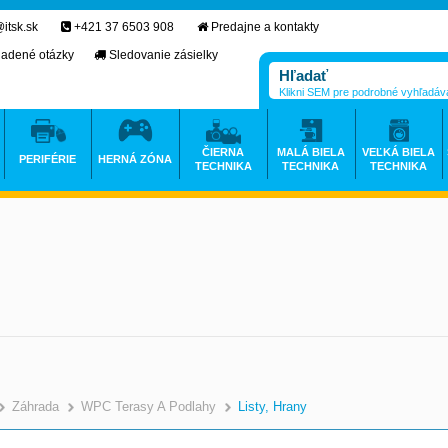
itsk.sk
+421 37 6503 908
Predajne a kontakty
ladené otázky
Sledovanie zásielky
Klikni SEM pre podrobné vyhľadáv
ČIERNA
MALÁ BIELA
VEĽKÁ BIELA
PERIFÉRIE
HERNÁ ZÓNA
TECHNIKA
TECHNIKA
TECHNIKA
Záhrada
WPC Terasy A Podlahy
Listy, Hrany