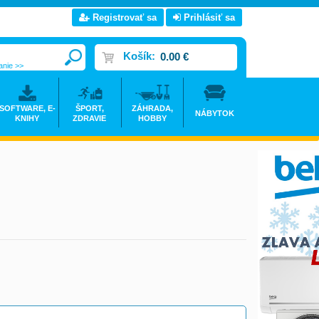
Registrovať sa
Prihlásiť sa
Košík:
0.00 €
anie >>
SOFTWARE, E-
ŠPORT,
ZÁHRADA,
NÁBYTOK
KNIHY
ZDRAVIE
HOBBY