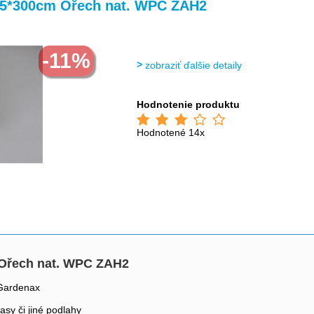
>
>
>
>
,5*300cm Ořech nat. WPC ZAH2
-11%
zobraziť ďalšie detaily
Hodnotenie produktu
Hodnotené 14x
 Ořech nat. WPC ZAH2
 Gardenax
asy či jiné podlahy