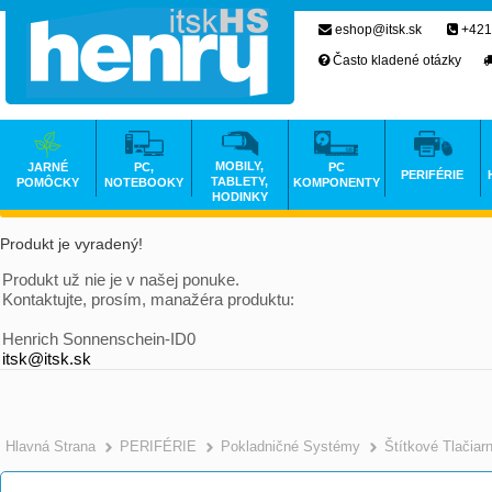
eshop@itsk.sk
+421
Často kladené otázky
MOBILY,
JARNÉ
PC,
PC
PERIFÉRIE
TABLETY,
POMÔCKY
NOTEBOOKY
KOMPONENTY
HODINKY
Produkt je vyradený!
Produkt už nie je v našej ponuke.
Kontaktujte, prosím, manažéra produktu:
Henrich Sonnenschein-ID0
itsk@itsk.sk
Hlavná Strana
PERIFÉRIE
Pokladničné Systémy
Štítkové Tlačiar