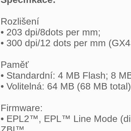
Rozlišení

• 203 dpi/8dots per mm;

• 300 dpi/12 dots per mm (GX43
Paměť

• Standardní: 4 MB Flash; 8 
• Volitelná: 64 MB (68 MB tota
Firmware:

• EPL2™, EPL™ Line Mode (direc
ZBI™
