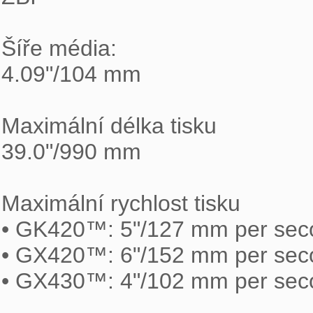
Šíře média:

4.09"/104 mm

Maximální délka tisku

39.0"/990 mm

Maximální rychlost tisku

• GK420™: 5"/127 mm per sec
• GX420™: 6"/152 mm per sec
• GX430™: 4"/102 mm per sec