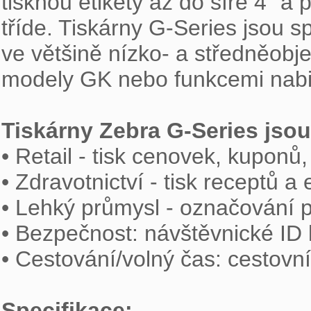
tisknou etikety až do šíře 4" a 
tříde. Tiskárny G-Series jsou spo
ve většině nízko- a středněobje
modely GK nebo funkcemi nabi
Tiskárny Zebra G-Series jsou

• Retail - tisk cenovek, kupon
• Zdravotnictví - tisk receptů a
• Lehký průmysl - označování p
• Bezpečnost: návštěvnické ID k
• Cestování/volný čas: cestovn
Specifikace: