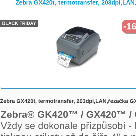
>
>
Zebra GX420t, termotransfer, 203dpi,LAN
BLACK FRIDAY
-1
Zebra GX420t, termotransfer, 203dpi,LAN,řezačka G
Zebra® GK420™ / GX420™ /

Vždy se dokonale přizpůsobí -