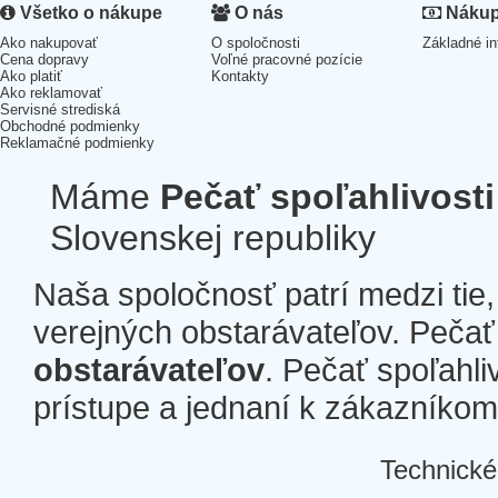
Všetko o nákupe
O nás
Nákup 
Ako nakupovať
O spoločnosti
Základné in
Cena dopravy
Voľné pracovné pozície
Ako platiť
Kontakty
Ako reklamovať
Servisné strediská
Obchodné podmienky
Reklamačné podmienky
Máme
Pečať spoľahlivosti
Slovenskej republiky
Naša spoločnosť patrí medzi tie
verejných obstarávateľov. Pečať 
obstarávateľov
. Pečať spoľahli
prístupe a jednaní k zákazníkom a
Technické
Â