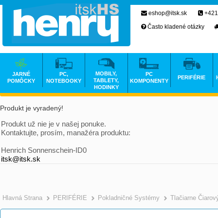
eshop@itsk.sk
+421
Často kladené otázky
MOBILY,
JARNÉ
PC,
PC
PERIFÉRIE
TABLETY,
POMÔCKY
NOTEBOOKY
KOMPONENTY
HODINKY
Produkt je vyradený!
Produkt už nie je v našej ponuke.
Kontaktujte, prosím, manažéra produktu:
Henrich Sonnenschein-ID0
itsk@itsk.sk
Hlavná Strana
PERIFÉRIE
Pokladničné Systémy
Tlačiarne Čiaro