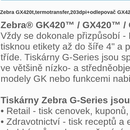
Zebra GX420t,termotransfer,203dpi+odlepovač GX4
Zebra® GK420™ / GX420™ /

Vždy se dokonale přizpůsobí -
tisknou etikety až do šíře 4" a 
tříde. Tiskárny G-Series jsou spo
ve většině nízko- a středněobje
modely GK nebo funkcemi nabi
Tiskárny Zebra G-Series jsou

• Retail - tisk cenovek, kupon
• Zdravotnictví - tisk receptů a