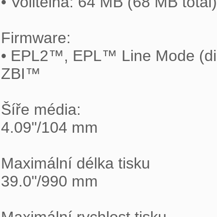
• Volitelná: 64 MB (68 MB tota
Firmware:

• EPL2™, EPL™ Line Mode (direc
ZBI™

Šíře média:

4.09"/104 mm

Maximální délka tisku

39.0"/990 mm
