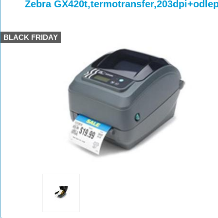
>
>
Zebra GX420t,termotransfer,203dpi+odle
BLACK FRIDAY