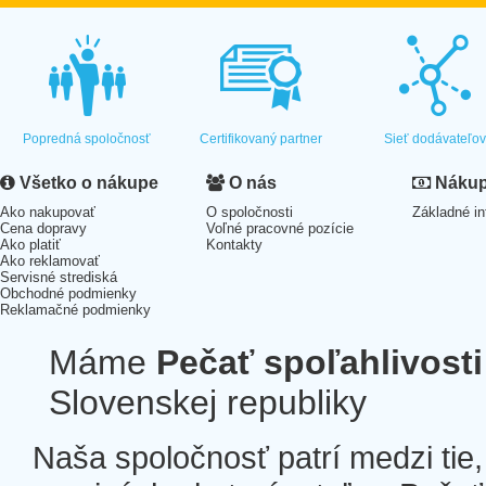
Popredná spoločnosť
Certifikovaný partner
Sieť dodávateľo
Všetko o nákupe
O nás
Nákup 
Ako nakupovať
O spoločnosti
Základné in
Cena dopravy
Voľné pracovné pozície
Ako platiť
Kontakty
Ako reklamovať
Servisné strediská
Obchodné podmienky
Reklamačné podmienky
Máme
Pečať spoľahlivosti
Slovenskej republiky
Naša spoločnosť patrí medzi tie