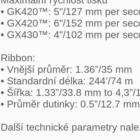
Maximální rychlost tisku

• GK420™: 5"/127 mm per sec
• GX420™: 6"/152 mm per sec
• GX430™: 4"/102 mm per sec
Ribbon:

• Vnější průměr: 1.36”/35 mm

• Standardní délka: 244’/74 m

• Šířka: 1.33”/33.8 mm to 4,3”
• Průměr dutinky: 0.5”/12.7 mm

Další technické parametry nale