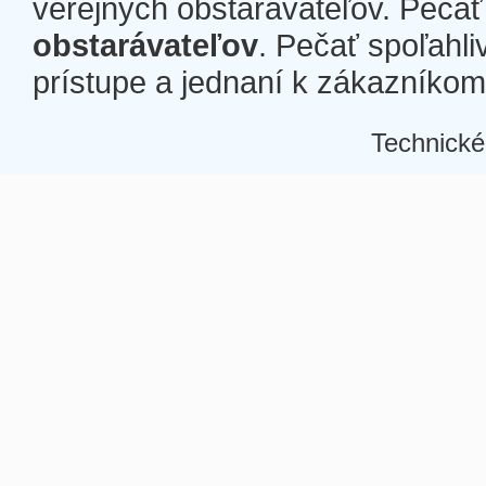
verejných obstarávateľov. Pečať 
obstarávateľov
. Pečať spoľahli
prístupe a jednaní k zákazníkom a
Technické
Â
Â
Â