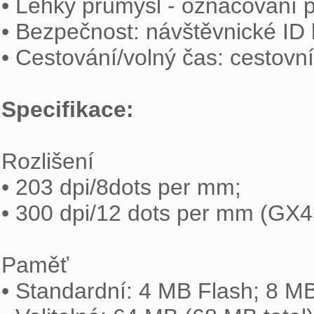
• Lehký průmysl - označování p
• Bezpečnost: návštěvnické ID k
• Cestování/volný čas: cestovn
Specifikace:
Rozlišení

• 203 dpi/8dots per mm;

• 300 dpi/12 dots per mm (GX43
Paměť

• Standardní: 4 MB Flash; 8 