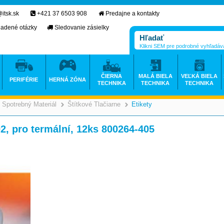
itsk.sk
+421 37 6503 908
Predajne a kontakty
ladené otázky
Sledovanie zásielky
Klikni SEM pre podrobné vyhľadáv
ČIERNA
MALÁ BIELA
VEĽKÁ BIELA
PERIFÉRIE
HERNÁ ZÓNA
TECHNIKA
TECHNIKA
TECHNIKA
Spotrebný Materiál
Štítkové Tlačiarne
Etikety
>
>
>
2, pro termální, 12ks 800264-405