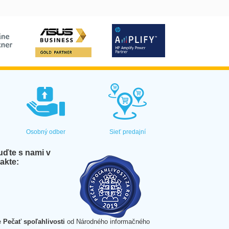
Osobný odber
Sieť predajní
ďte s nami v
akte:
e
Pečať spoľahlivosti
od Národného informačného