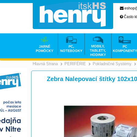
eshop@
Často k
MOBILY,
JARNÉ
PC,
PC
TABLETY,
POMÔCKY
NOTEBOOKY
KOMPONENTY
HODINKY
Hlavná Strana
PERIFÉRIE
Pokladničné Systémy
>
>
Zebra Nalepovací štítky 102x10