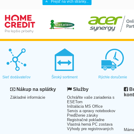
Prejsť na vrch stránky...
Sieť dodávateľov
Široký sortiment
Rýchle doručenie
Nákup na splátky
Služby
Bu
kont
Základné informácie
Ochráňte vaše zariadenia s
ESETom
Inštalácia MS Office
Servis a opravy notebookov
Predĺženie záruky
Registračné pokladne
Vlastná herná PC zostava
Výhody pre registrovaných
Mám