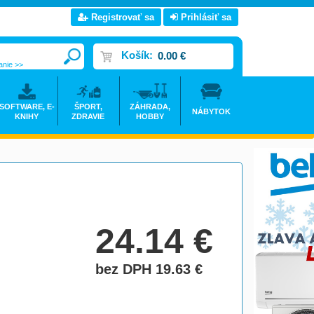
Registrovať sa
Prihlásiť sa
Košík:
0.00 €
anie >>
SOFTWARE, E-
ŠPORT,
ZÁHRADA,
NÁBYTOK
KNIHY
ZDRAVIE
HOBBY
24.14
€
bez DPH 19.63
€
do košíka