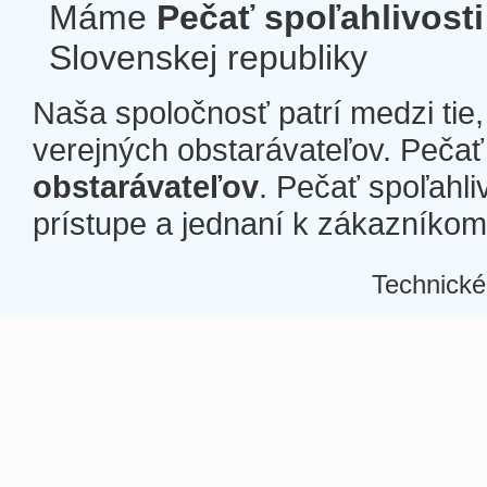
Máme
Pečať spoľahlivosti
Slovenskej republiky
Naša spoločnosť patrí medzi tie
verejných obstarávateľov. Pečať 
obstarávateľov
. Pečať spoľahli
prístupe a jednaní k zákazníkom a
Technické
Â
Â
Â