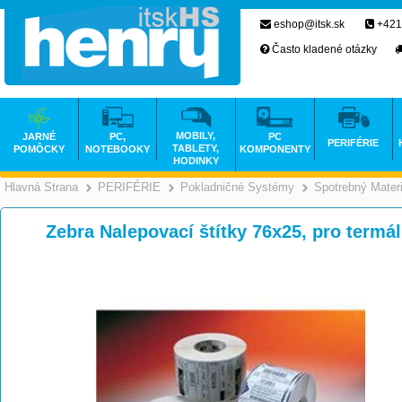
eshop@itsk.sk
+421
Často kladené otázky
MOBILY,
JARNÉ
PC,
PC
PERIFÉRIE
TABLETY,
POMÔCKY
NOTEBOOKY
KOMPONENTY
HODINKY
Hlavná Strana
PERIFÉRIE
Pokladničné Systémy
Spotrebný Materi
>
>
Zebra Nalepovací štítky 76x25, pro termá