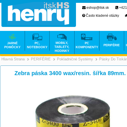
eshop@itsk.sk
+421
Často kladené otázky
MOBILY,
JARNÉ
PC,
PC
PERIFÉRIE
TABLETY,
POMÔCKY
NOTEBOOKY
KOMPONENTY
HODINKY
Hlavná Strana
PERIFÉRIE
Pokladničné Systémy
Pásky Do Tiskár
>
>
Zebra páska 3400 wax/resin. šířka 89mm