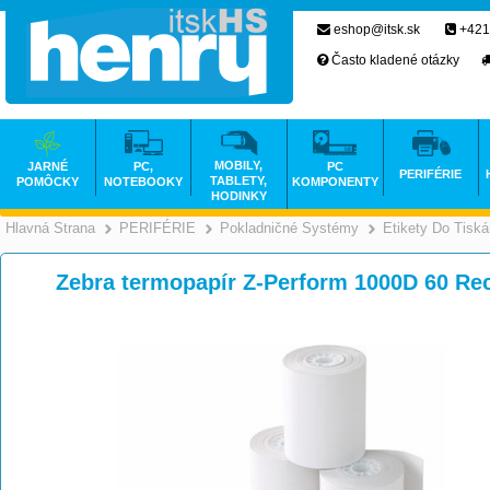
eshop@itsk.sk
+421
Často kladené otázky
MOBILY,
JARNÉ
PC,
PC
PERIFÉRIE
TABLETY,
POMÔCKY
NOTEBOOKY
KOMPONENTY
HODINKY
Hlavná Strana
PERIFÉRIE
Pokladničné Systémy
Etikety Do Tiská
>
>
Zebra termopapír Z-Perform 1000D 60 Re