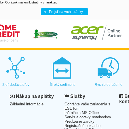
y. Obrázok má len ilustračný charakter.
Prejsť na vrch stránky...
Sieť dodávateľov
Široký sortiment
Rýchle doručenie
Nákup na splátky
Služby
Bu
kont
Základné informácie
Ochráňte vaše zariadenia s
ESETom
Inštalácia MS Office
Servis a opravy notebookov
Predĺženie záruky
Registračné pokladne