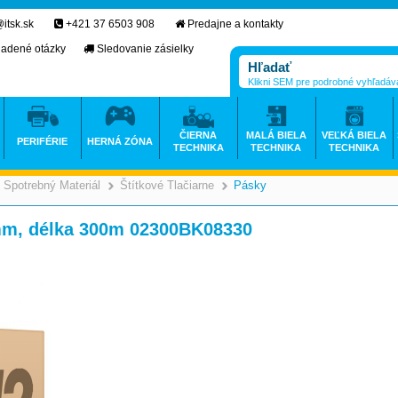
itsk.sk
+421 37 6503 908
Predajne a kontakty
ladené otázky
Sledovanie zásielky
Klikni SEM pre podrobné vyhľadáv
ČIERNA
MALÁ BIELA
VEĽKÁ BIELA
PERIFÉRIE
HERNÁ ZÓNA
TECHNIKA
TECHNIKA
TECHNIKA
Spotrebný Materiál
Štítkové Tlačiarne
Pásky
>
>
>
mm, délka 300m 02300BK08330