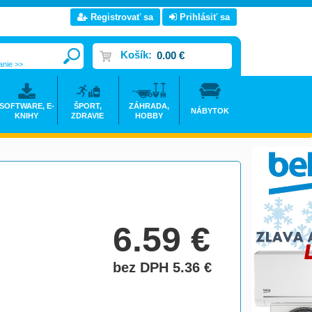
Registrovať sa
Prihlásiť sa
Košík:
0.00 €
anie >>
SOFTWARE, E-
ŠPORT,
ZÁHRADA,
NÁBYTOK
KNIHY
ZDRAVIE
HOBBY
6.59
€
bez DPH 5.36
€
do košíka