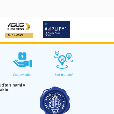
Osobný odber
Sieť predajní
ďte s nami v
akte: