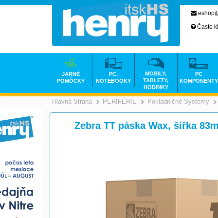
eshop@
Často k
MOBILY,
JARNÉ
PC,
PC
TABLETY,
POMÔCKY
NOTEBOOKY
KOMPONENTY
HODINKY
Hlavná Strana
PERIFÉRIE
Pokladničné Systémy
>
>
Zebra TT páska Wax, šířka 83