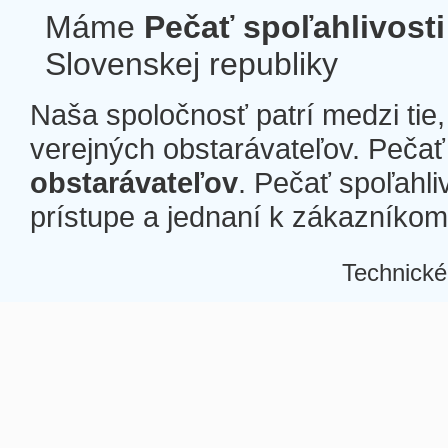
Máme
Pečať spoľahlivosti
Slovenskej republiky
Naša spoločnosť patrí medzi tie
verejných obstarávateľov. Pečať 
obstarávateľov
. Pečať spoľahli
prístupe a jednaní k zákazníkom a
Technické
Â
Â
Â