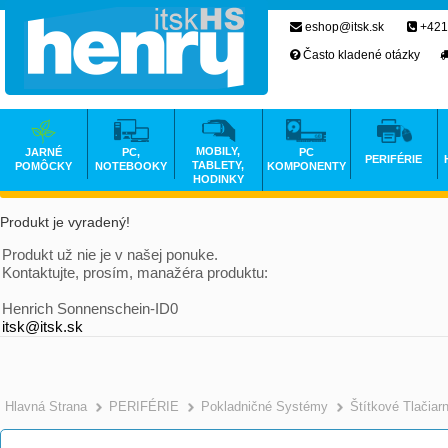
eshop@itsk.sk
+421
Často kladené otázky
MOBILY,
JARNÉ
PC,
PC
PERIFÉRIE
TABLETY,
POMÔCKY
NOTEBOOKY
KOMPONENTY
HODINKY
Produkt je vyradený!
Produkt už nie je v našej ponuke.
Kontaktujte, prosím, manažéra produktu:
Henrich Sonnenschein-ID0
itsk@itsk.sk
Hlavná Strana
PERIFÉRIE
Pokladničné Systémy
Štítkové Tlačiar