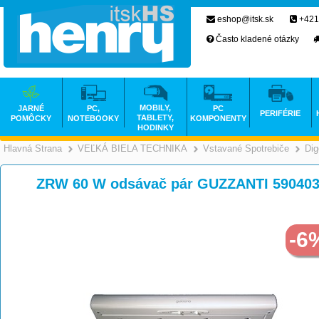
eshop@itsk.sk
+421
Často kladené otázky
MOBILY,
JARNÉ
PC,
PC
PERIFÉRIE
TABLETY,
POMÔCKY
NOTEBOOKY
KOMPONENTY
HODINKY
Hlavná Strana
VEĽKÁ BIELA TECHNIKA
Vstavané Spotrebiče
Dig
>
>
ZRW 60 W odsávač pár GUZZANTI 59040
-6