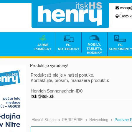
eshop@
Často k
MOBILY,
JARNÉ
PC,
PC
TABLETY,
POMÔCKY
NOTEBOOKY
KOMPONENTY
HODINKY
Produkt je vyradený!
Produkt už nie je v našej ponuke.
Kontaktujte, prosím, manažéra produktu:
Henrich Sonnenschein-ID0
itsk@itsk.sk
Hlavná Strana
PERIFÉRIE
Networking
Pasívne 