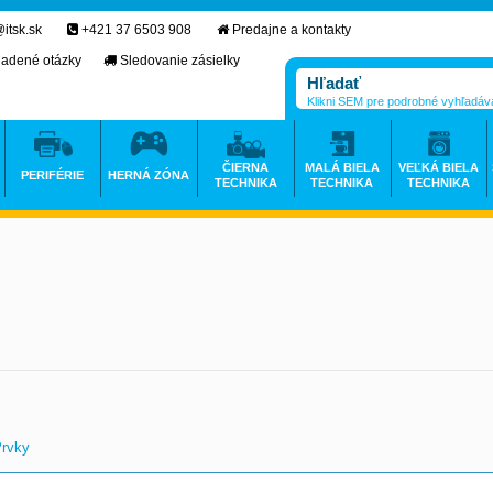
itsk.sk
+421 37 6503 908
Predajne a kontakty
ladené otázky
Sledovanie zásielky
Klikni SEM pre podrobné vyhľadáv
ČIERNA
MALÁ BIELA
VEĽKÁ BIELA
PERIFÉRIE
HERNÁ ZÓNA
TECHNIKA
TECHNIKA
TECHNIKA
Prvky