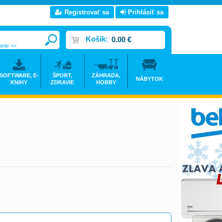
Registrovať sa
Prihlásiť sa
Košík:
0.00 €
anie >>
SOFTWARE, E-
ŠPORT,
ZÁHRADA,
NÁBYTOK
KNIHY
ZDRAVIE
HOBBY