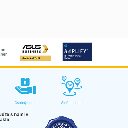
Osobný odber
Sieť predajní
ďte s nami v
akte: