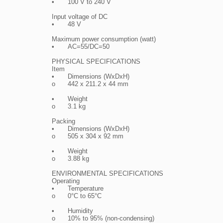
•	100 V to 240 V

Input voltage of DC

•	48 V

Maximum power consumption (watt)

•	AC=55/DC=50

PHYSICAL SPECIFICATIONS

Item

•	Dimensions (WxDxH)

o	442 x 211.2 x 44 mm

•	Weight

o	3.1 kg

Packing

•	Dimensions (WxDxH)

o	505 x 304 x 92 mm

•	Weight

o	3.88 kg

ENVIRONMENTAL SPECIFICATIONS

Operating

•	Temperature

o	0°C to 65°C

•	Humidity

o	10% to 95% (non-condensing)
