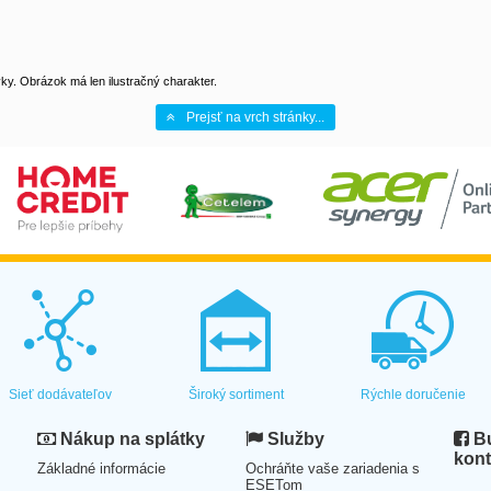
y. Obrázok má len ilustračný charakter.
Prejsť na vrch stránky...
Sieť dodávateľov
Široký sortiment
Rýchle doručenie
Nákup na splátky
Služby
Bu
kont
Základné informácie
Ochráňte vaše zariadenia s
ESETom