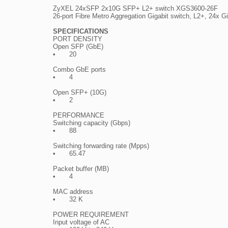
ZyXEL 24xSFP 2x10G SFP+ L2+ switch XGS3600-26F

26-port Fibre Metro Aggregation Gigabit switch, L2+, 24x
SPECIFICATIONS

PORT DENSITY

Open SFP (GbE)

•	20

Combo GbE ports

•	4

Open SFP+ (10G)

•	2

PERFORMANCE

Switching capacity (Gbps)

•	88

Switching forwarding rate (Mpps)

•	65.47

Packet buffer (MB)

•	4

MAC address

•	32 K

POWER REQUIREMENT

Input voltage of AC
