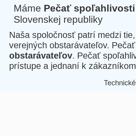
Máme
Pečať spoľahlivosti
Slovenskej republiky
Naša spoločnosť patrí medzi tie
verejných obstarávateľov. Pečať 
obstarávateľov
. Pečať spoľahli
prístupe a jednaní k zákazníkom a
Technické
Â
Â
Â