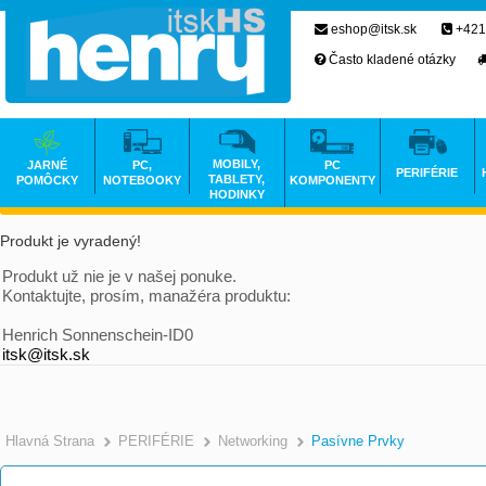
eshop@itsk.sk
+421
Často kladené otázky
MOBILY,
JARNÉ
PC,
PC
PERIFÉRIE
TABLETY,
POMÔCKY
NOTEBOOKY
KOMPONENTY
HODINKY
Produkt je vyradený!
Produkt už nie je v našej ponuke.
Kontaktujte, prosím, manažéra produktu:
Henrich Sonnenschein-ID0
itsk@itsk.sk
Hlavná Strana
PERIFÉRIE
Networking
Pasívne Prvky