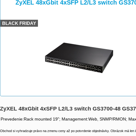
>
>
>
ZyXEL 48xGbit 4xSFP L2/L3 switch GS37
BLACK FRIDAY
ZyXEL 48xGbit 4xSFP L2/L3 switch GS3700-48 GS3
Prevedenie:Rack mounted 19"; Management:Web, SNMP/RMON; Maximáln
Obchod si vyhradzuje právo na zmenu ceny až po potvrdenie objednávky. Obrázok má len il