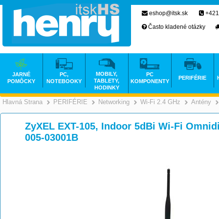
eshop@itsk.sk
+421
Často kladené otázky
MOBILY,
JARNÉ
PC,
PC
PERIFÉRIE
TABLETY,
POMÔCKY
NOTEBOOKY
KOMPONENTY
HODINKY
Hlavná Strana
PERIFÉRIE
Networking
Wi-Fi 2.4 GHz
Antény
>
>
>
ZyXEL EXT-105, Indoor 5dBi Wi-Fi Omnidi
005-03001B