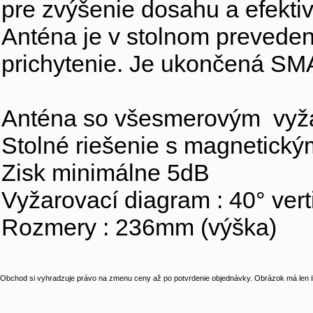
pre zvýšenie dosahu a efekti
Anténa je v stolnom prevede
prichytenie. Je ukončená SMA
Anténa so všesmerovým vyž
Stolné riešenie s magnetick
Zisk minimálne 5dB
Vyžarovací diagram : 40° vert
Rozmery : 236mm (výška)
Obchod si vyhradzuje právo na zmenu ceny až po potvrdenie objednávky. Obrázok má len il