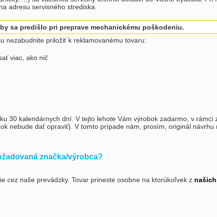
 na adresu servisného strediska.
 aby sa predišlo pri preprave mechanickému poškodeniu.
su nezabudnite priložiť k reklamovanému tovaru:
ať viac, ako nič
u 30 kalendárnych dní. V tejto lehote Vám výrobok zadarmo, v rámci z
ok nebude dať opraviť). V tomto prípade nám, prosím, originál návrhu
 požadovaná značka/výrobca?
e cez naše prevádzky. Tovar prineste osobne na ktorúkoľvek z
našich