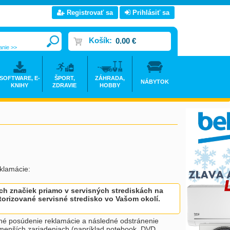
Registrovať sa
Prihlásiť sa
Košík:
0.00 €
anie >>
SOFTWARE, E-
ŠPORT,
ZÁHRADA,
NÁBYTOK
KNIHY
ZDRAVIE
HOBBY
klamácie:
h značiek priamo v servisných strediskách na
utorizované servisné stredisko vo Vašom okolí.
né posúdenie reklamácie a následné odstránenie
ri menších zariadeniach (napríklad notebook, DVD