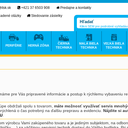
itsk.sk
+421 37 6503 908
Predajne a kontakty
ladené otázky
Sledovanie zásielky
Klikni SEM pre podrobné vyhľadáv
ČIERNA
MALÁ BIELA
VEĽKÁ BIELA
PERIFÉRIE
HERNÁ ZÓNA
TECHNIKA
TECHNIKA
TECHNIKA
máme pre Vás pripravené informácie a postup k rýchlemu vybaveniu re
kúpe obdržali spolu s tovarom,
máte možnosť využívať servis mnohýc
rýchlená o čas potrebný na ďalšiu prepravu a evidenciu.
Nájdite si a
TU
.
rom výrobcu Vami zakúpeného tovaru a je jediným subjektom, na odbor
adničky, ...) sa väčšinou servisný technik dostaví do Vášho bydliska. P