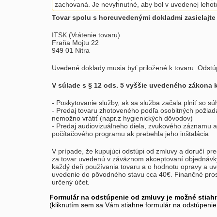
zachovaná. Je nevyhnutné, aby bol v uvedenej lehot
Tovar spolu s horeuvedenými dokladmi zasielajte 
ITSK (Vrátenie tovaru)
Fraňa Mojtu 22
949 01 Nitra
Uvedené doklady musia byť priložené k tovaru. Odst
V súlade s § 12 ods. 5 vyššie uvedeného zákona 
- Poskytovanie služby, ak sa služba začala plniť so s
- Predaj tovaru zhotoveného podľa osobitných požiada
nemožno vrátiť (napr.z hygienických dôvodov)
- Predaj audiovizuálneho diela, zvukového záznamu a
počítačového programu ak prebehla jeho inštalácia
V prípade, že kupujúci odstúpi od zmluvy a doručí pr
za tovar uvedenú v záväznom akceptovaní objednávky
každý deň používania tovaru a o hodnotu opravy a u
uvedenie do pôvodného stavu cca 40€. Finančné pro
určený účet.
Formulár na odstúpenie od zmluvy je možné stiah
(kliknutím sem sa Vám stiahne formulár na odstúpeni