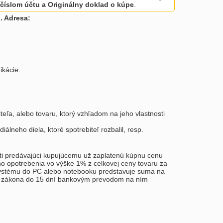
číslom účtu a Originálny doklad o kúpe
.
. Adresa:
ikácie.
eľa, alebo tovaru, ktorý vzhľadom na jeho vlastnosti
eho diela, ktoré spotrebiteľ rozbalil, resp.
ráti predávajúci kupujúcemu už zaplatenú kúpnu cenu
o opotrebenia vo výške 1% z celkovej ceny tovaru za
 systému do PC alebo notebooku predstavuje suma na
ho zákona do 15 dní bankovým prevodom na ním