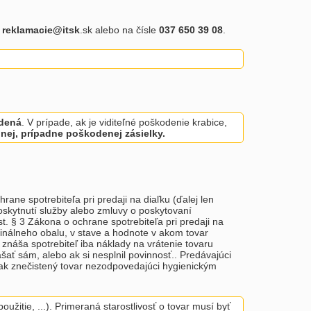
u
reklamacie@itsk
.sk alebo na čísle
037 650 39 08
.
odená
. V prípade, ak je viditeľné poškodenie krabice,
nej, prípadne poškodenej zásielky.
ane spotrebiteľa pri predaji na diaľku (ďalej len
poskytnutí služby alebo zmluvy o poskytovaní
. § 3 Zákona o ochrane spotrebiteľa pri predaji na
ginálneho obalu, v stave a hodnote v akom tovar
znáša spotrebiteľ iba náklady na vrátenie tovaru
ať sám, alebo ak si nesplnil povinnosť.. Predávajúci
inak znečistený tovar nezodpovedajúci hygienickým
žitie, ...). Primeraná starostlivosť o tovar musí byť