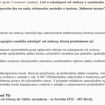
e spolu s tovarom zaslaný:
List o odstúpení od zmluvy s uvedeným 
prosím iba na našu nitriansku centrálu s textom „Vrátenie tovaru“
úpenie od zmluvy nemôže byť uskutočnené elektronickou formou komun
kupujúci nemôže odstúpiť od zmluvy, ktorej predmetom sú:
úhlasom spotrebiteľa pred uplynutím lehoty na odstúpenie od zmluvy
viek spotrebiteľa alebo tovaru určeného osobitne pre jedného spotrebit
lebo zvukovo-obrazového záznamu umeleckého výkonu alebo multimediáln
edávajúcemu tovar, ktorý je používaný, je poškodený alebo neúplný, v
 zníženú v súlade s ust. § 457 Občianskeho zákonníka o hodnotou jeh
vedenia tovaru do pôvodného stavu. V prípade inštalácie operačného
striedky budú kupujúcemu vrátené v súlade s ustanovením príslušné
nuť TU
e od zmluvy do Vášho zariadenia - vo formáte DOC - MS Word).