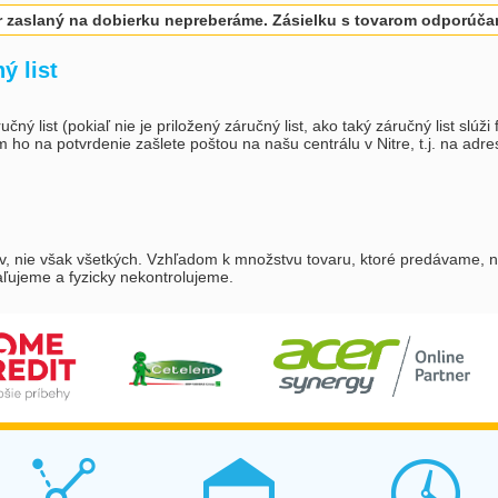
r zaslaný na dobierku nepreberáme. Zásielku s tovarom odporúčam
ý list
list (pokiaľ nie je priložený záručný list, ako taký záručný list slúži f
ho na potvrdenie zašlete poštou na našu centrálu v Nitre, t.j. na adre
ov, nie však všetkých. Vzhľadom k množstvu tovaru, ktoré predávame, n
aľujeme a fyzicky nekontrolujeme.