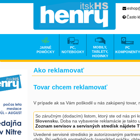
eshop@
Často k
MOBILY,
JARNÉ
PC,
PC
TABLETY,
POMÔCKY
NOTEBOOKY
KOMPONENTY
HODINKY
Ako reklamovať
Tovar chcem reklamovať
V prípade ak sa Vám poškodil u nás zakúpený tovar, 
So záručným (dodacím) listom, ktorý ste od nás pri 
Slovensku.
Doba na vybavenie reklamácie je takto u
Zoznam servisov a servisných stredísk nájdete 
Uvedené servisné stredisko je autorizovaným partne
chýb. Pri veľkých spotrebičoch (napríklad práčky, chl