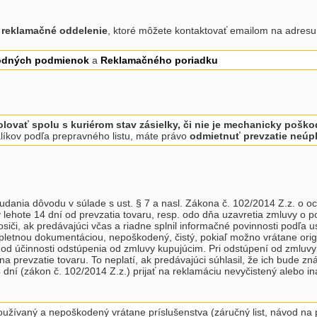
e
reklamačné oddelenie
, ktoré môžete kontaktovať emailom na adres
dných podmienok
a
Reklamačného poriadku
olovať spolu s kuriérom stav zásielky, či nie je mechanicky pošk
líkov podľa prepravného listu, máte právo
odmietnuť prevzatie neúpl
dania dôvodu v súlade s ust. § 7 a nasl. Zákona č. 102/2014 Z.z. o ochr
 v lehote 14 dní od prevzatia tovaru, resp. odo dňa uzavretia zmluvy o 
, ak predávajúci včas a riadne splnil informačné povinnosti podľa ust
kompletnou dokumentáciou, nepoškodený, čistý, pokiaľ možno vrátane ori
d účinnosti odstúpenia od zmluvy kupujúcim. Pri odstúpení od zmluvy 
revzatie tovaru. To neplatí, ak predávajúci súhlasil, že ich bude znáš
4 dní (zákon č. 102/2014 Z.z.) prijať na reklamáciu nevyčistený alebo 
žívaný a nepoškodený vrátane príslušenstva (záručný list, návod na pou