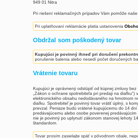
949 01 Nitra
Pri riešení reklamačných prípadov Vám pomôže naš
Pri uplatňovaní reklamácie platia ustanovenia
Obcho
Obdržal som poškodený tovar
Kupujúci je povinný ihneď pri doručení prekontr
porušenie balenia alebo nesedí počet doručených ba
Vrátenie tovaru
Kupujúci je oprávnený odstúpiť od kúpnej zmluvy bez u
„Zákon o ochrane spotrebiteľa pri predaji na diaľku“)
elektronického obsahu nedodávaného na hmotnom nosiči
diaľku. Spotrebiteľ je povinný tovar vrátiť úplný, s 
prevzal. Peniaze budú vrátené kupujúcemu do 14 dní o
predávajúcemu alebo osobe poverenej predávajúcim na p
nie je povinný po uplynutí zákonom stanovej lehoty 1
štandardom.
Tovar prosím zasielajte späť v pôvodnom obale, nepou