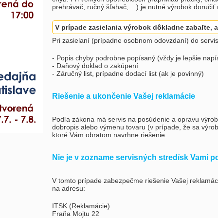
prehrávač, ručný šľahač, ...) je nutné výrobok doručiť
V prípade zasielania výrobok dôkladne zabaľte,
Pri zasielaní (prípadne osobnom odovzdaní) do servi
- Popis chyby podrobne popísaný (vždy je lepšie napís
- Daňový doklad o zakúpení
- Záručný list, prípadne dodací list (ak je povinný)
Riešenie a ukončenie Vašej reklamácie
Podľa zákona má servis na posúdenie a opravu výrobk
dobropis alebo výmenu tovaru (v prípade, že sa výrob
ktoré Vám obratom navrhne riešenie.
Nie je v zozname servisných stredísk Vami
V tomto prípade zabezpečme riešenie Vašej reklamáci
na adresu:
ITSK (Reklamácie)
Fraňa Mojtu 22