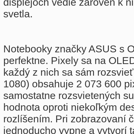
displejoch vedie zároveň k 
svetla.
Notebooky značky ASUS s OL
perfektne. Pixely sa na OLED
každý z nich sa sám rozsvieť
1080) obsahuje 2 073 600 pix
samostatne rozsvietených su
hodnota oproti niekoľkým de
rozlíšením. Pri zobrazovaní č
jednoducho vypne a vytvorí ta