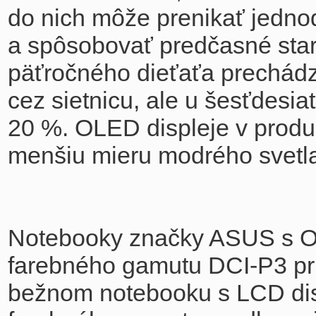
do nich môže prenikať jednod
a spôsobovať predčasné starn
päťročného dieťaťa prechádz
cez sietnicu, ale u šesťdesi
20 %. OLED displeje v prod
menšiu mieru modrého svetla
Notebooky značky ASUS s OL
farebného gamutu DCI-P3 pri
bežnom notebooku s LCD disp