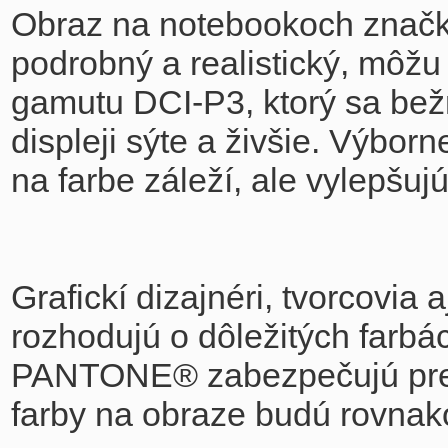
Obraz na notebookoch značk
podrobný a realistický, môž
gamutu DCI-P3, ktorý sa bežn
displeji sýte a živšie. Výbor
na farbe záleží, ale vylepšu
Grafickí dizajnéri, tvorcovia 
rozhodujú o dôležitých farbá
PANTONE® zabezpečujú presno
farby na obraze budú rovnako