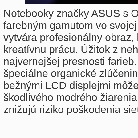
Notebooky značky ASUS s OL
farebným gamutom vo svojej t
vytvára profesionálny obraz,
kreatívnu prácu. Úžitok z ne
najvernejšej presnosti farie
špeciálne organické zlúčeniny
bežnými LCD displejmi môžet
škodlivého modrého žiarenia 
znižujú riziko poškodenia sie