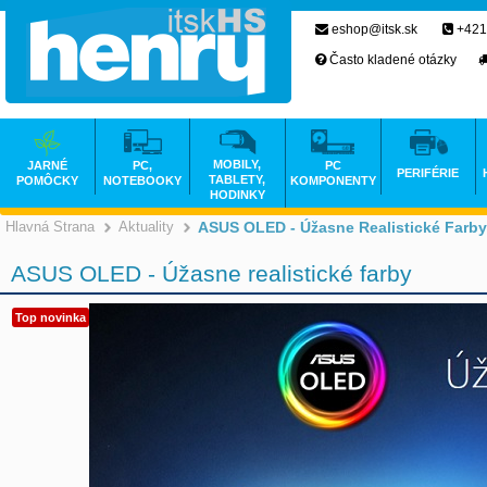
eshop@itsk.sk
+421
Často kladené otázky
MOBILY,
JARNÉ
PC,
PC
PERIFÉRIE
TABLETY,
POMÔCKY
NOTEBOOKY
KOMPONENTY
HODINKY
Hlavná Strana
Aktuality
ASUS OLED - Úžasne Realistické Farby
ASUS OLED - Úžasne realistické farby
Top novinka