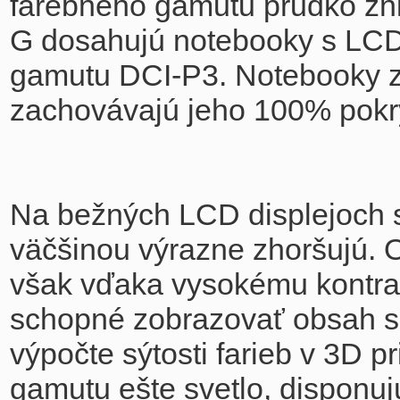
farebného gamutu prudko zniž
G dosahujú notebooky s LCD 
gamutu DCI-P3. Notebooky z
zachovávajú jeho 100% pokry
Na bežných LCD displejoch sa
väčšinou výrazne zhoršujú.
však vďaka vysokému kontras
schopné zobrazovať obsah so 
výpočte sýtosti farieb v 3D p
gamutu ešte svetlo, disponu