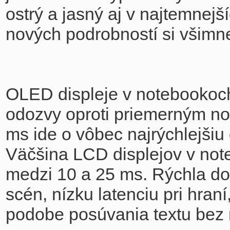
ostrý a jasný aj v najtemnej
nových podrobností si všimne
OLED displeje v notebookoc
odozvy oproti priemerným no
ms ide o vôbec najrýchlejši
Väčšina LCD displejov v no
medzi 10 a 25 ms. Rýchla d
scén, nízku latenciu pri hraní
podobe posúvania textu bez