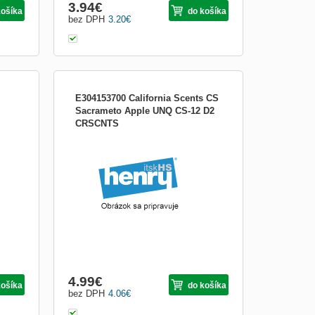
3.94
€
košíka
do košíka
bez DPH
3.20
€
E304153700 California Scents CS
Sacrameto Apple UNQ CS-12 D2
CRSCNTS
alenie
Popis produktu Vôňa do auta California
Scents Sacramento Apple Vás okúzli
svojou jedinečnou ovocnou jablkovou
vôňou. Originálny americký osviežovač
vzduchu s pevnou náplňou, v praktickej,
malej plechovke, ktorý prevonia Vaše auto,
byt aj kanceláriu. Súča
4.99
€
košíka
do košíka
bez DPH
4.06
€