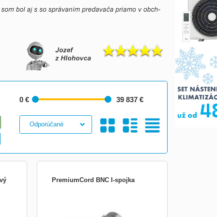
0 €
39 837 €
Galéria
S
Tabuľkový
vý
PremiumCord BNC I-spojka
 1000
BNC I-spojka - pro spojení dvou kabelů
em 3-
RG58 s konektory - F/F