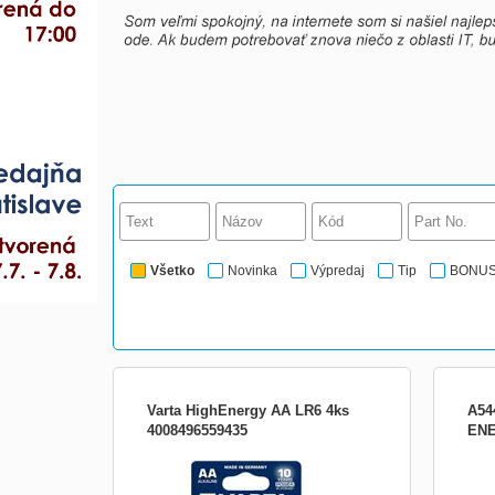
Všetko
Novinka
Výpredaj
Tip
BONU
Varta HighEnergy AA LR6 4ks
A54
4008496559435
EN
Alkalická batéria AA (LR6), pre prístroje s
Alka
vysokou spotrebou energie