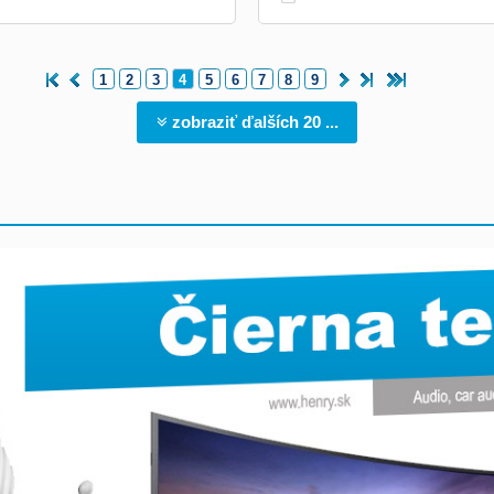
1
2
3
4
5
6
7
8
9
zobraziť ďalších 20 ...