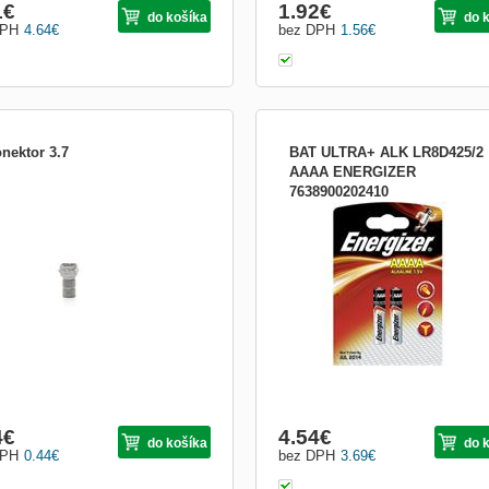
1
€
1.92
€
do košíka
do 
DPH
4.64
€
bez DPH
1.56
€
onektor 3.7
BAT ULTRA+ ALK LR8D425/2
AAAA ENERGIZER
7638900202410
Alkalické batérie, AAAA (LR8D425), b
2 ks
4
€
4.54
€
do košíka
do 
DPH
0.44
€
bez DPH
3.69
€