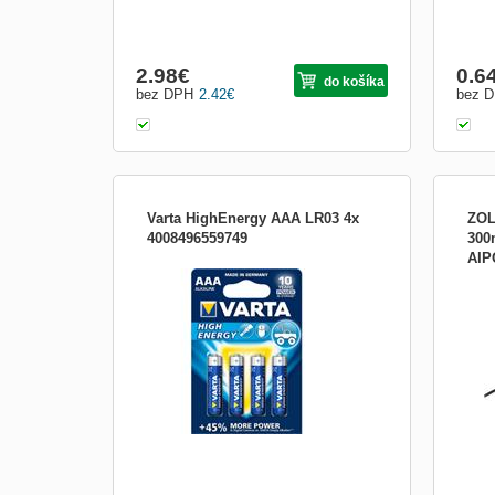
2.98
€
0.6
do košíka
bez DPH
2.42
€
bez 
Varta HighEnergy AAA LR03 4x
ZOL
4008496559749
300
AIP
Alkalická batéria AAA (LR03), pre prístroje
Zola
s vysokou spotrebou energie
kone