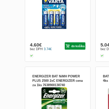
4.60
€
5.0
do košíka
bez DPH
3.74
€
bez 
ENERGIZER BAT NiMH POWER
BAT
PLUS 2500 2xC ENERGIZER cena
4ks 
za 1ks 7638900138740
Nabíjacie batérie, malý monočlánok C
Štan
(R14), 2500 mAh, balenie 2 ks
ks v 