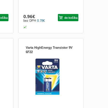
0.96
€
košíka
do košíka
bez DPH
0.78
€
Varta HighEnergy Transistor 9V
6F22
1x 9V alkalická batéria rozmeru Transistor