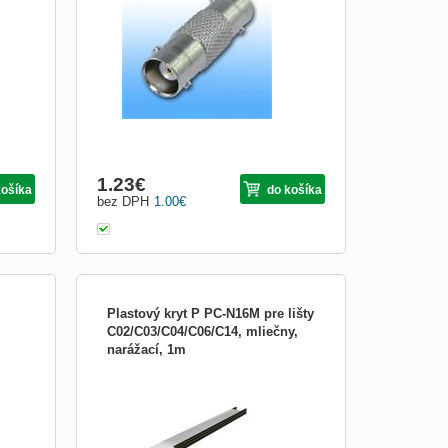
tí s
lu
x 32
Obrázkami
Výpis
1.23
€
košíka
do košíka
bez DPH
1.00
€
Plastový kryt P PC-N16M pre lišty
C02/C03/C04/C06/C14, mliečny,
narážací, 1m
1,55
LISTA P PC-N16M Pri objednávke
hliníkových líšt a plastových krytov
účtujeme balné za použitie ochranného
tubusu vo výške 1,50 Eur bez DPH. Cena
je uvedená za 1 m plastového krytu.
Hliníková lišta nie je súčasťou a objednáva
sa samostatne.