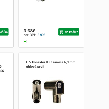
3.68
€
košíka
do košíka
bez DPH
2.99
€
ITS konektor IEC samice 6,9 mm
0
úhlová profi
306
v1;
ITS konektor IEC samice 6,9 mm úhlová
 více
profi
až 4
VD a