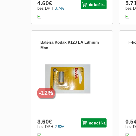
4.60
€
5.7
do košíka
bez DPH
3.74
€
bez 
Batéria Kodak K123 LA Lithium
F-k
Max
Lithiová baterie Kodak K 123 LA disponuje
napětím 3 V . Baterie je vhodná pro použití
do vašich elektronických zařízení.
Parametry: Napětí: 3 V Typ: K 123 LA
Lithium
-12%
3.60
€
0.5
do košíka
bez DPH
2.93
€
bez 