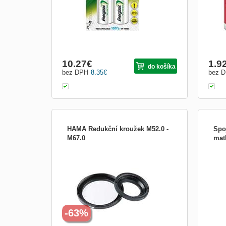
10.27
€
1.9
do košíka
bez DPH
8.35
€
bez 
HAMA Redukční kroužek M52.0 -
Spo
M67.0
mat
HAMA Redukční kroužek M52.0 - M67.0
Spoj
podl
-63%