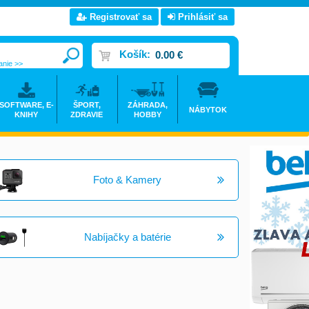
Registrovať sa
Prihlásiť sa
Košík:
0.00 €
anie >>
SOFTWARE, E-
ŠPORT,
ZÁHRADA,
NÁBYTOK
KNIHY
ZDRAVIE
HOBBY
Foto & Kamery
Nabíjačky a batérie