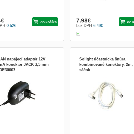
4
€
7.98
€
do košíka
do 
DPH
0.52
€
bez DPH
6.49
€
AN napájecí adaptér 12V
Solight účastnícka šnúra,
mA konektor JACK 3,5 mm
kombinované konektory, 2m,
OE30003
sáčok
n napájecí adaptér 12V 100mA
koaxiálny kábel 3C2V kombinované
ktor 2,1/5,5 mm
konektory dĺžka: 2m farba: biela