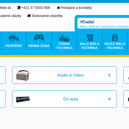
itsk.sk
+421 37 6503 908
Predajne a kontakty
ladené otázky
Sledovanie zásielky
Klikni SEM pre podrobné vyhľadáv
ČIERNA
MALÁ BIELA
VEĽKÁ BIELA
PERIFÉRIE
HERNÁ ZÓNA
TECHNIKA
TECHNIKA
TECHNIKA
Audio & Video
Do auta