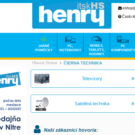
eshop@
Často k
MOBILY,
JARNÉ
PC,
PC
TABLETY,
POMÔCKY
NOTEBOOKY
KOMPONENTY
HODINKY
Hlavná Strana
ČIERNA TECHNIKA
>
Televízory
Satelitná technika