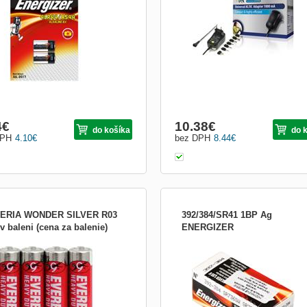
napájecích konektorů umožňuje použi
mnoha různými přístroji. • Délka kabe
1.80 m • Rozměry adaptéru: 75 x 43 
mm • Výměnné
4
€
10.38
€
do košíka
do 
DPH
4.10
€
bez DPH
8.44
€
ERIA WONDER SILVER R03
392/384/SR41 1BP Ag
v baleni (cena za balenie)
ENERGIZER
dardná batéria Eveready, AAA / R03, 4
Hodinková batéria 392 / 384 / SR41, 
balení
V, 1 ks