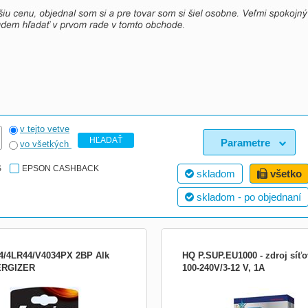
v tejto vetve
HĽADAŤ
Parametre
vo všetkých
S
EPSON CASHBACK
skladom
všetko
skladom - po objednaní
4/4LR44/V4034PX 2BP Alk
HQ P.SUP.EU1000 - zdroj síťo
ERGIZER
100-240V/3-12 V, 1A
lické batérie A544/4LR44P 2 ks
Kompaktní a velmi účinný univerzální
mA plug-in napájecí adaptér s výstup
12 V a LED indikací. 6 výměnných