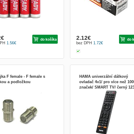
2
€
2.12
€
do košíka
do 
DPH
1.56
€
bez DPH
1.72
€
jka F female - F female s
HAMA univerzální dálkový
kou a podložkou
ovladač 4v1/ pro více než 100
značek/ SMART TV/ černý 12
ka F female - F female s matkou a
Dálkový ovladač HAMA univerzální 4
ožkou.
Univerzální dálkový ovladač 4 v 1 pro
než 1000 značek. Umožňuje ovládat 
různá zařízení (například TV, SAT, D
videorekordér). Dálkový ovladač je
předpro...